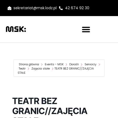
sekretariat@msk.lodz.pl
42 674 92 30
Strona główna
Events - MSK
Dorośli
Seniorzy
Teatr
Zajęcia stałe
TEATR BEZ GRANIC//ZAJĘCIA
STAŁE
TEATR BEZ
GRANIC//ZAJĘCIA