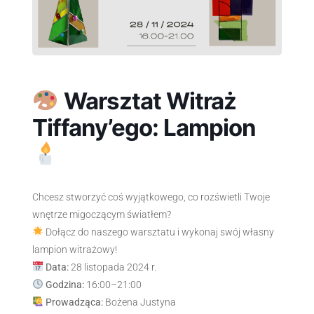
Warsztat Witraż
Tiffany’ego: Lampion
Chcesz stworzyć coś wyjątkowego, co rozświetli Twoje
wnętrze migoczącym światłem?
Dołącz do naszego warsztatu i wykonaj swój własny
lampion witrażowy!
Data:
28 listopada 2024 r.
Godzina:
16:00–21:00
Prowadząca:
Bożena Justyna