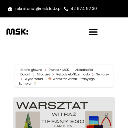
sekretariat@msk.lodz.pl
42 674 92 30
Strona główna
Events - MSK
Aktualności
Dorośli
Młodzież
Rękodzieło/Rzemiosło
Seniorzy
Wydarzenia
Warsztat Witraż Tiffany’ego:
Lampion