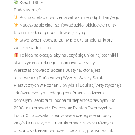
Koszt:
180 zł
Podczas zajęć:
Poznasz etapy tworzenia witrażu metodą Tiffany’ego.
Nauczysz się ciąć i szlifować szkło, oklejać elementy
taśmą miedzianą oraz lutować je cyną.
Stworzysz niepowtarzalny projekt lampionu, który
zabierzesz do domu.
To idealna okazja, aby nauczyć się unikalnej techniki i
stworzyć coś pięknego na zimowe wieczory.
Warsztat prowadzi Bożena Justyna, która jest
absolwentką Państwowej Wyższej Szkoły Sztuk
Plastycznych w Poznaniu (Wydział Edukacji Artystycznej)
i doświadczonym pedagogiem. Pracuje z dziećmi,
dorosłymi, seniorami, osobami niepełnosprawnymi. Od
2005 roku prowadzi Pracownię Działań Twórczych w
Łodzi. Opracowała i zrealizowała szereg scenariuszy
zajęć dla nauczycieli i instruktorów z zakresu różnych
obszarów działań twórczych: ceramiki, grafiki, rysunku,