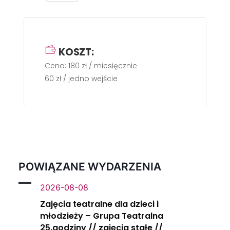
KOSZT:
Cena: 180 zł / miesięcznie
60 zł / jedno wejście
POWIĄZANE WYDARZENIA
2026-08-08
Zajęcia teatralne dla dzieci i
młodzieży – Grupa Teatralna
25.godziny // zajęcia stałe //