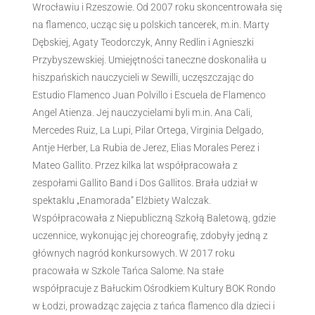
Wrocławiu i Rzeszowie. Od 2007 roku skoncentrowała się
na flamenco, ucząc się u polskich tancerek, m.in. Marty
Dębskiej, Agaty Teodorczyk, Anny Redlin i Agnieszki
Przybyszewskiej. Umiejętności taneczne doskonaliła u
hiszpańskich nauczycieli w Sewilli, uczęszczając do
Estudio Flamenco Juan Polvillo i Escuela de Flamenco
Angel Atienza. Jej nauczycielami byli m.in. Ana Cali,
Mercedes Ruiz, La Lupi, Pilar Ortega, Virginia Delgado,
Antje Herber, La Rubia de Jerez, Elias Morales Perez i
Mateo Gallito. Przez kilka lat współpracowała z
zespołami Gallito Band i Dos Gallitos. Brała udział w
spektaklu „Enamorada” Elżbiety Walczak.
Współpracowała z Niepubliczną Szkołą Baletową, gdzie
uczennice, wykonując jej choreografię, zdobyły jedną z
głównych nagród konkursowych. W 2017 roku
pracowała w Szkole Tańca Salome. Na stałe
współpracuje z Bałuckim Ośrodkiem Kultury BOK Rondo
w Łodzi, prowadząc zajęcia z tańca flamenco dla dzieci i