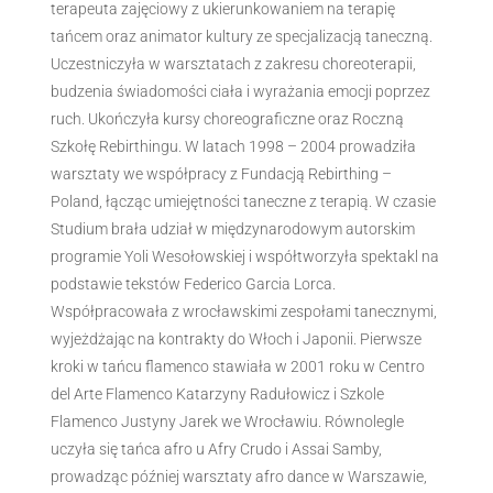
terapeuta zajęciowy z ukierunkowaniem na terapię
tańcem oraz animator kultury ze specjalizacją taneczną.
Uczestniczyła w warsztatach z zakresu choreoterapii,
budzenia świadomości ciała i wyrażania emocji poprzez
ruch. Ukończyła kursy choreograficzne oraz Roczną
Szkołę Rebirthingu. W latach 1998 – 2004 prowadziła
warsztaty we współpracy z Fundacją Rebirthing –
Poland, łącząc umiejętności taneczne z terapią. W czasie
Studium brała udział w międzynarodowym autorskim
programie Yoli Wesołowskiej i współtworzyła spektakl na
podstawie tekstów Federico Garcia Lorca.
Współpracowała z wrocławskimi zespołami tanecznymi,
wyjeżdżając na kontrakty do Włoch i Japonii. Pierwsze
kroki w tańcu flamenco stawiała w 2001 roku w Centro
del Arte Flamenco Katarzyny Radułowicz i Szkole
Flamenco Justyny Jarek we Wrocławiu. Równolegle
uczyła się tańca afro u Afry Crudo i Assai Samby,
prowadząc później warsztaty afro dance w Warszawie,