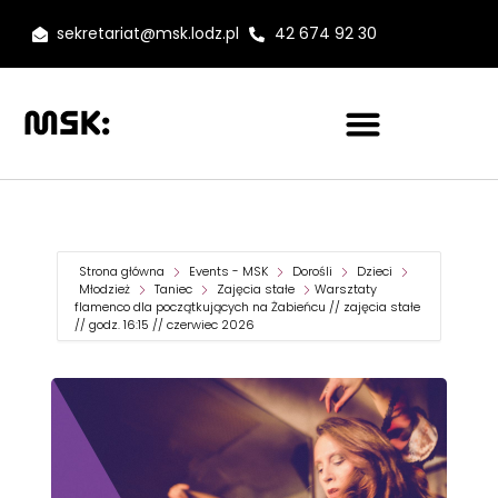
sekretariat@msk.lodz.pl
42 674 92 30
Strona główna
Events - MSK
Dorośli
Dzieci
Młodzież
Taniec
Zajęcia stałe
Warsztaty
flamenco dla początkujących na Żabieńcu // zajęcia stałe
// godz. 16:15 // czerwiec 2026