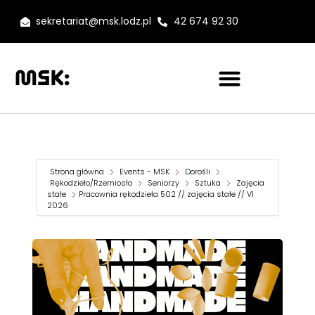
sekretariat@msk.lodz.pl
42 674 92 30
Strona główna
Events - MSK
Dorośli
Rękodzieło/Rzemiosło
Seniorzy
Sztuka
Zajęcia
stałe
Pracownia rękodzieła 502 // zajęcia stałe // VI
2026