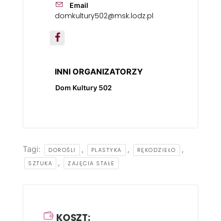
Email
domkultury502@msk.lodz.pl
INNI ORGANIZATORZY
Dom Kultury 502
Tagi:
,
,
,
DOROŚLI
PLASTYKA
RĘKODZIEŁO
,
SZTUKA
ZAJĘCIA STAŁE
KOSZT: