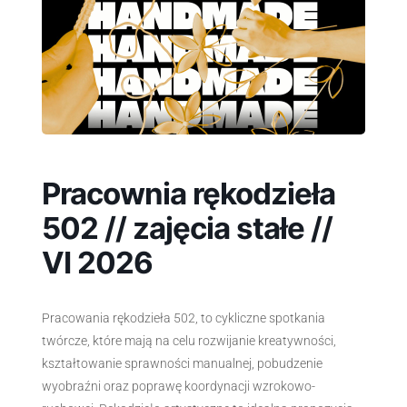
Pracownia rękodzieła
502 // zajęcia stałe //
VI 2026
Pracowania rękodzieła 502, to cykliczne spotkania
twórcze, które mają na celu rozwijanie kreatywności,
kształtowanie sprawności manualnej, pobudzenie
wyobraźni oraz poprawę koordynacji wzrokowo-