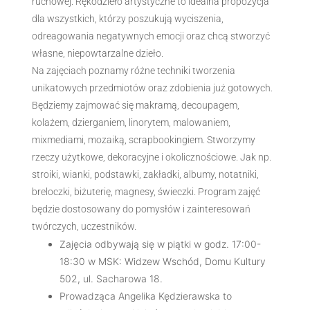
ruchowej. Rękodzieło artystyczne to idealna propozycja
dla wszystkich, którzy poszukują wyciszenia,
odreagowania negatywnych emocji oraz chcą stworzyć
własne, niepowtarzalne dzieło.
Na zajęciach poznamy różne techniki tworzenia
unikatowych przedmiotów oraz zdobienia już gotowych.
Będziemy zajmować się makramą, decoupagem,
kolażem, dzierganiem, linorytem, malowaniem,
mixmediami, mozaiką, scrapbookingiem. Stworzymy
rzeczy użytkowe, dekoracyjne i okolicznościowe. Jak np.
stroiki, wianki, podstawki, zakładki, albumy, notatniki,
breloczki, biżuterię, magnesy, świeczki. Program zajęć
będzie dostosowany do pomysłów i zainteresowań
twórczych, uczestników.
Zajęcia odbywają się w piątki w godz. 17:00-
18:30 w MSK: Widzew Wschód, Domu Kultury
502, ul. Sacharowa 18.
Prowadząca Angelika Kędzierawska to