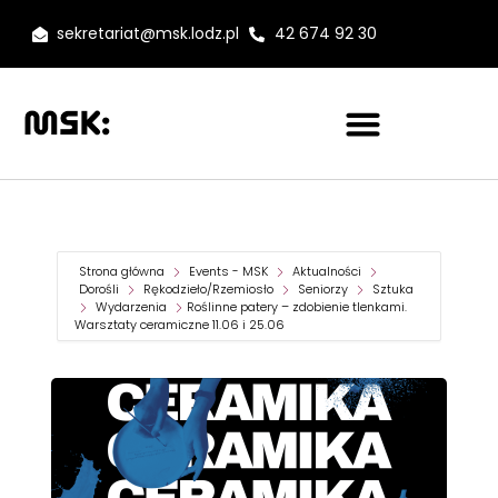
sekretariat@msk.lodz.pl
42 674 92 30
Strona główna
Events - MSK
Aktualności
Dorośli
Rękodzieło/Rzemiosło
Seniorzy
Sztuka
Wydarzenia
Roślinne patery – zdobienie tlenkami.
Warsztaty ceramiczne 11.06 i 25.06