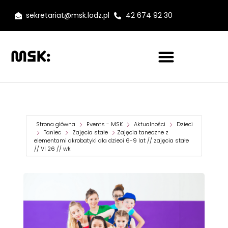
sekretariat@msk.lodz.pl
42 674 92 30
Strona główna
Events - MSK
Aktualności
Dzieci
Taniec
Zajęcia stałe
Zajęcia taneczne z
elementami akrobatyki dla dzieci 6-9 lat // zajęcia stałe
// VI 26 // wk