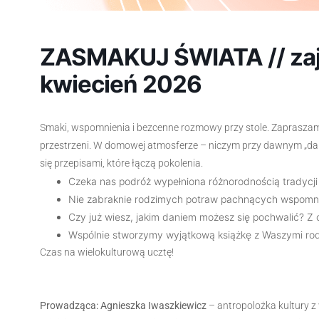
ZASMAKUJ ŚWIATA // zajęc
kwiecień 2026
Smaki, wspomnienia i bezcenne rozmowy przy stole. Zapraszamy
przestrzeni. W domowej atmosferze – niczym przy dawnym „darc
się przepisami, które łączą pokolenia.
Czeka nas podróż wypełniona różnorodnością tradycji 
Nie zabraknie rodzimych potraw pachnących wspomni
Czy już wiesz, jakim daniem możesz się pochwalić? Z
Wspólnie stworzymy wyjątkową książkę z Waszymi rod
Czas na wielokulturową ucztę!
Prowadząca: Agnieszka Iwaszkiewicz
– antropolożka kultury z w