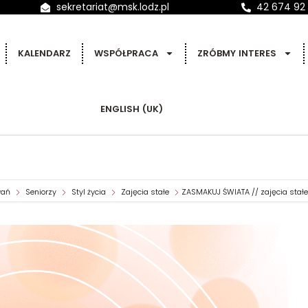
sekretariat@msk.lodz.pl
42 674 92
KALENDARZ
WSPÓŁPRACA
ZRÓBMY INTERES
ENGLISH (UK)
wań
Seniorzy
Styl życia
Zajęcia stałe
ZASMAKUJ ŚWIATA // zajęcia stałe