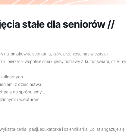
ia stałe dla seniorów //
 na smakowite spotkania, które przeniosą nas w czasie i
iu pierza” – wspólnie smakujemy potrawy z kultur świata, dzielimy
kulinarnych.
eniami z dzieciństwa.
 chęcią go spróbujemy…
zinnymi recepturami.
ykształcenia i pasji, edukatorka i dziennikarka. Od lat angażuje się