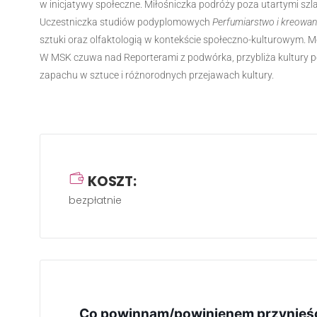
w inicjatywy społeczne. Miłośniczka podróży poza utartymi szl
Uczestniczka studiów podyplomowych
Perfumiarstwo i kreowa
sztuki oraz olfaktologią w kontekście społeczno-kulturowym. Me
W MSK czuwa nad Reporterami z podwórka, przybliża kultury p
zapachu w sztuce i różnorodnych przejawach kultury.
KOSZT:
bezpłatnie
Co powinnam/powinienem przynieść