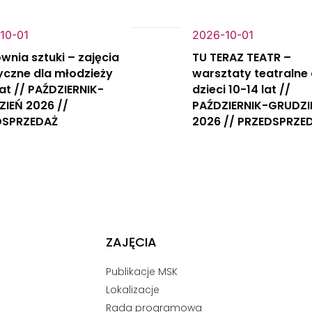
10-01
2026-10-01
wnia sztuki – zajęcia
TU TERAZ TEATR –
yczne dla młodzieży
warsztaty teatralne 
 lat // PAŹDZIERNIK-
dzieci 10-14 lat //
IEŃ 2026 //
PAŹDZIERNIK-GRUDZI
DSPRZEDAŻ
2026 // PRZEDSPRZE
ZAJĘCIA
Publikacje MSK
Lokalizacje
Rada programowa