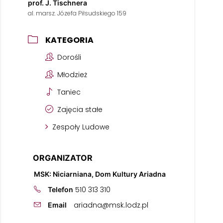
prof. J. Tischnera
al. marsz. Józefa Piłsudskiego 159
KATEGORIA
Dorośli
Młodzież
Taniec
Zajęcia stałe
Zespoły Ludowe
ORGANIZATOR
MSK: Niciarniana, Dom Kultury Ariadna
510 313 310
Telefon
ariadna@msk.lodz.pl
Email