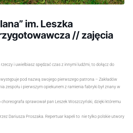
ilana” im. Leszka
zygotowawcza // zajęcia
ch rzeczy i uwielbiasz spędzać czas z innymi ludźmi, to dołącz do
aj występuje pod nazwą swojego pierwszego patrona – Zakładów
nia zespołu i pierwszym opiekunem z ramienia fabryki był znany w
go choreografa sprawował pan Leszek Woszczyński, dzięki któremu
zez Dariusza Proszaka. Repertuar kapeli to nie tylko polskie utwory