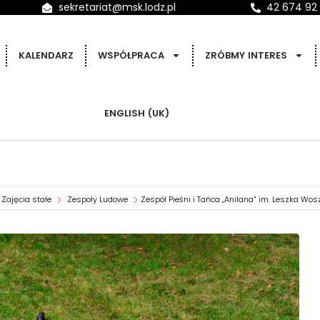
sekretariat@msk.lodz.pl
42 674 92
KALENDARZ
WSPÓŁPRACA
ZRÓBMY INTERES
ENGLISH (UK)
Zajęcia stałe
Zespoły Ludowe
Zespół Pieśni i Tańca „Anilana” im. Leszka Wo