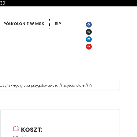
 30
PÓŁKOLONIE W MSK
BIP
szczyńskiego grupa przygotowawcza // zajęcia stałe // IV
KOSZT: