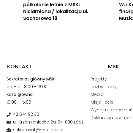
półkolonie letnie z MSK:
W. i 
Niciarniana / lokalizacja ul.
finał
Sacharowa 18
Music
KONTAKT
MSK
Sekretariat główny MSK:
Projekty
pn. - pt. 8:00 - 16:00
Liczby i fakty
Kasa główna:
Media
10:00 - 15:00
Misja i cele
Wynajmij przestrzeń
42 674 92 30
Deklaracja dostępn
ul. Krzemieniecka 2a, 94-030 Łódź
sekretariat@msk.lodz.pl