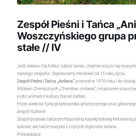
Zespół Pieśni i Tańca „An
Woszczyńskiego grupa pr
stałe // IV
Jeśli ciekawi Cię folklor, lubisz taniec, chętnie uczysz się nowy
naszego zespołu! Zapraszamy młodzież od 15 roku życia.
Zespół Pieśni i Tańca „Anilana”
powstał w 1970 roku i do dzisi
Włókien Chemicznych „Chemitex -Anilana”. Inicjatorem utworze
Łodzi animator kultury Daniel Gerber.
Przez wiele lat funkcję kierownika artystycznego oraz główne
zespół rozkwitł.
Zespół posiada także profesjonalną kapelę ludową kierowaną pr
ludowe, ale także muzyka z różnych regionów świata.
Prowadzący: