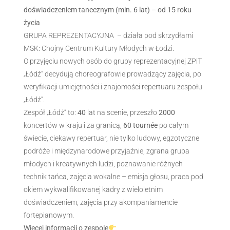
doświadczeniem tanecznym (min. 6 lat) – od 15 roku
życia
GRUPA REPREZENTACYJNA – działa pod skrzydłami
MSK: Chojny Centrum Kultury Młodych w Łodzi.
O przyjęciu nowych osób do grupy reprezentacyjnej ZPiT
„Łódź” decydują choreografowie prowadzący zajęcia, po
weryfikacji umiejętności i znajomości repertuaru zespołu
„Łódź”.
Zespół „Łódź” to:
40
lat na scenie, przeszło
2000
koncertów w kraju i za granicą,
60 tournée
po całym
świecie, ciekawy repertuar, nie tylko ludowy, egzotyczne
podróże i międzynarodowe przyjaźnie, zgrana grupa
młodych i kreatywnych ludzi, poznawanie różnych
technik tańca, zajęcia wokalne – emisja głosu, praca pod
okiem wykwalifikowanej kadry z wieloletnim
doświadczeniem, zajęcia przy akompaniamencie
fortepianowym.
Więcej informacji o zespole