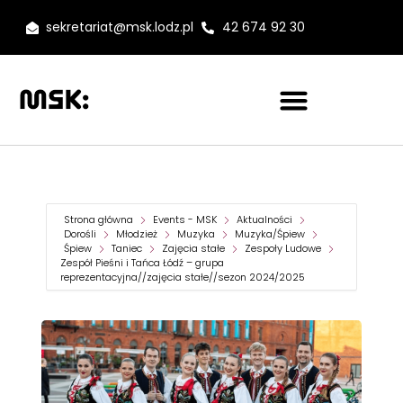
sekretariat@msk.lodz.pl
42 674 92 30
Strona główna
Events - MSK
Aktualności
Dorośli
Młodzież
Muzyka
Muzyka/Śpiew
Śpiew
Taniec
Zajęcia stałe
Zespoły Ludowe
Zespół Pieśni i Tańca Łódź – grupa
reprezentacyjna//zajęcia stałe//sezon 2024/2025