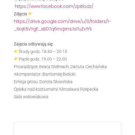
https://www.facebook.com/zpitlodz/
Zdjęcia
https://drive.google.com/drive/u/0/folders/1-
_NojK6VYgE_sB07q6mqxmL1a7uZv1YS
Zajęcia odbywają się:
Środy godz. 18.30 – 20.15
Piątki godz. 19.00 – 22.00
Prowadzące: Beata Stelmach, Danuta Ciechańska
Akompaniator: Bartłomiej Bielicki
Emisja głosu: Dorota Słowińska
Opieka nad kostiumami: Mirosława Rzepecka
Sala widowiskowa