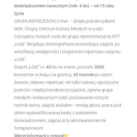
doświadczeniem tanecznym (min. 6 lat) – od 15 roku
życia
GRUPA REPREZENTACYJNA – działa pod skrzydłami
MSK: Chojny Centrum Kultury Młodych w Łodzi.
O przyjęciu nowych osób do grupy reprezentacyjnej ZPiT
„Łódź” decydują choreografowie prowadzący zajęcia, po
weryfikacji umiejętności i znajomości repertuaru zespołu
„Łódź”.
Zespół „Łódź” to:
40
lat na scenie, przeszło
2000
koncertów w kraju i za granicą,
60 tournée
po całym
świecie, ciekawy repertuar, nie tylko ludowy, egzotyczne
podróże i międzynarodowe przyjaźnie, zgrana grupa
młodych i kreatywnych ludzi, poznawanie różnych
technik tańca, zajęcia wokalne – emisja głosu, praca pod
okiem wykwalifikowanej kadry z wieloletnim
doświadczeniem, zajęcia przy akompaniamencie
fortepianowym.
Więcej informacji o zespole