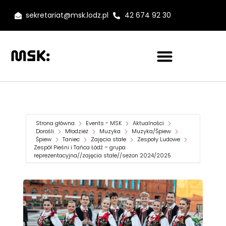
sekretariat@msk.lodz.pl
42 674 92 30
Strona główna
Events - MSK
Aktualności
Dorośli
Młodzież
Muzyka
Muzyka/Śpiew
Śpiew
Taniec
Zajęcia stałe
Zespoły Ludowe
Zespół Pieśni i Tańca Łódź – grupa
reprezentacyjna//zajęcia stałe//sezon 2024/2025