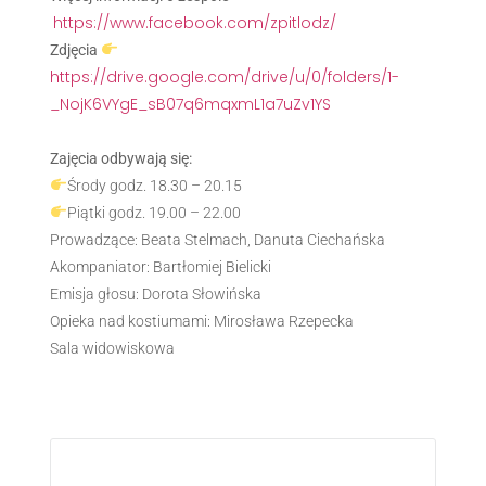
https://www.facebook.com/zpitlodz/
Zdjęcia
https://drive.google.com/drive/u/0/folders/1-
_NojK6VYgE_sB07q6mqxmL1a7uZv1YS
Zajęcia odbywają się:
Środy godz. 18.30 – 20.15
Piątki godz. 19.00 – 22.00
Prowadzące: Beata Stelmach, Danuta Ciechańska
Akompaniator: Bartłomiej Bielicki
Emisja głosu: Dorota Słowińska
Opieka nad kostiumami: Mirosława Rzepecka
Sala widowiskowa