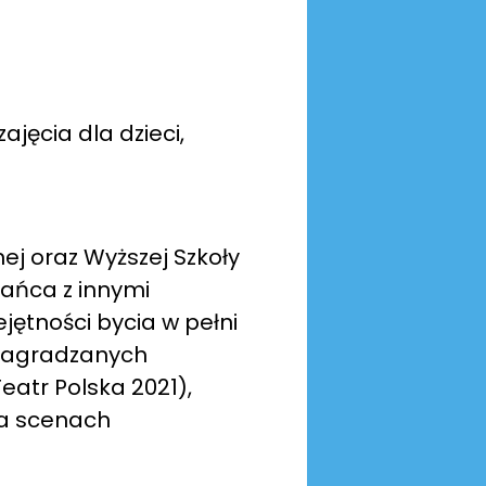
jęcia dla dzieci,
ej oraz Wyższej Szkoły
tańca z innymi
jętności bycia w pełni
 nagradzanych
eatr Polska 2021),
na scenach