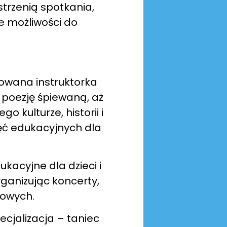
strzenią spotkania,
e możliwości do
kowana instruktorka
z poezję śpiewaną, aż
 kulturze, historii i
ęć edukacyjnych dla
ukacyjne dla dzieci i
rganizując koncerty,
żowych.
cjalizacja – taniec