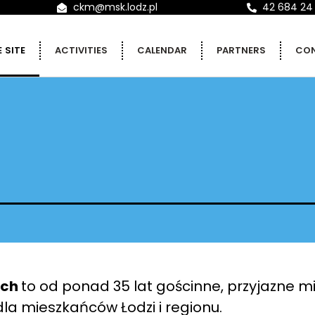
ckm@msk.lodz.pl
42 684 24
 SITE
ACTIVITIES
CALENDAR
PARTNERS
CO
ych
to od ponad 35 lat gościnne, przyjazne mi
a mieszkańców Łodzi i regionu.