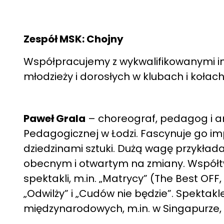
Zespół MSK: Chojny
Współpracujemy z wykwalifikowanymi inst
młodzieży i dorosłych w klubach i kołac
Paweł Grala
– choreograf, pedagog i an
Pedagogicznej w Łodzi. Fascynuje go im
dziedzinami sztuki. Dużą wagę przykłada
obecnym i otwartym na zmiany. Współtw
spektakli, m.in. „Matrycy” (The Best OFF
„Odwilży” i „Cudów nie będzie”. Spekta
międzynarodowych, m.in. w Singapurze, W