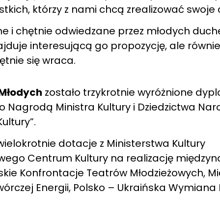
stkich, którzy z nami chcą zrealizować swoje
ane i chętnie odwiedzane przez młodych du
najduje interesującą go propozycję, ale równi
tnie się wraca.
 Młodych
zostało trzykrotnie wyróżnione dypl
 Nagrodą Ministra Kultury i Dziedzictwa Na
ultury”.
elokrotnie dotacje z Ministerstwa Kultury
wego Centrum Kultury na realizację międzyn
olskie Konfrontacje Teatrów Młodzieżowych, 
wórczej Energii, Polsko – Ukraińska Wymiana 