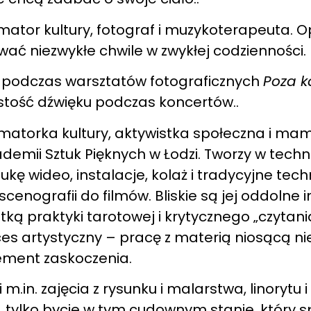
mator kultury, fotograf i muzykoterapeuta. 
ać niezwykłe chwile w zwykłej codzienności.
 podczas warsztatów fotograficznych
Poza k
stość dźwięku podczas koncertów..
imatorka kultury, aktywistka społeczna i mam
mii Sztuk Pięknych w Łodzi. Tworzy w techn
ukę wideo, instalacje, kolaż i tradycyjne tech
cenografii do filmów. Bliskie są jej oddolne 
tką praktyki tarotowej i krytycznego „czytan
es artystyczny – pracę z materią niosącą nie
lement zaskoczenia.
in. zajęcia z rysunku i malarstwa, linorytu i
i, tylko bycie w tym cudownym stanie, który s