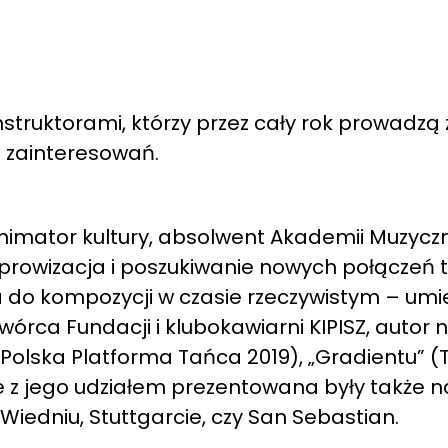
ruktorami, którzy przez cały rok prowadzą za
h zainteresowań.
imator kultury, absolwent Akademii Muzyczn
prowizacja i poszukiwanie nowych połączeń 
 do kompozycji w czasie rzeczywistym – umie
órca Fundacji i klubokawiarni KIPISZ, autor
, Polska Platforma Tańca 2019), „Gradientu” (T
kle z jego udziałem prezentowana były także 
iedniu, Stuttgarcie, czy San Sebastian.