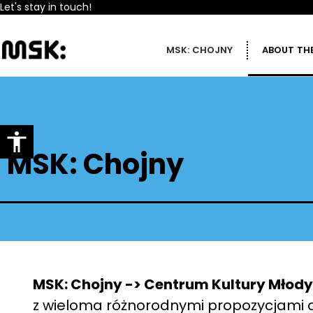
Let's stay in touch!
MSK: CHOJNY
ABOUT THE
MSK: Chojny
MSK: Chojny -> Centrum Kultury Młod
z wieloma różnorodnymi propozycjami dl