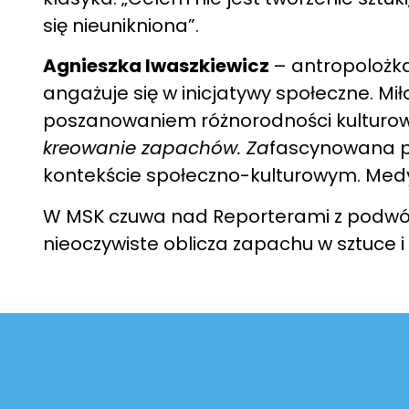
się nieunikniona”.
Agnieszka Iwaszkiewicz
– antropolożka 
angażuje się w inicjatywy społeczne. Mił
poszanowaniem różnorodności kulturo
kreowanie zapachów. Za
fascynowana po
kontekście społeczno-kulturowym. Medyt
W MSK czuwa nad Reporterami z podwórk
nieoczywiste oblicza zapachu w sztuce i