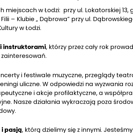
miejscach w Łodzi: przy ul. Lokatorskiej 13, g
lii – Klubie „ Dąbrowa” przy ul. Dąbrowskieg
ultury w Łodzi.
 instruktorami
, którzy przez cały rok prowad
h zainteresowań.
ncerty i festiwale muzyczne, przeglądy teatr
ppeningi uliczne. W odpowiedzi na wyzwania ro
eutyczne i akcje profilaktyczne, a współpra
e. Nasze działania wykraczają poza środow
odowy.
i pasją
, którą dzielimy się z innymi. Jesteśm