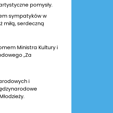
 artystyczne pomysły.
chem sympatyków w
eż miłą, serdeczną
omem Ministra Kultury i
rodowego „Za
arodowych i
Międzynarodowe
Młodzieży.