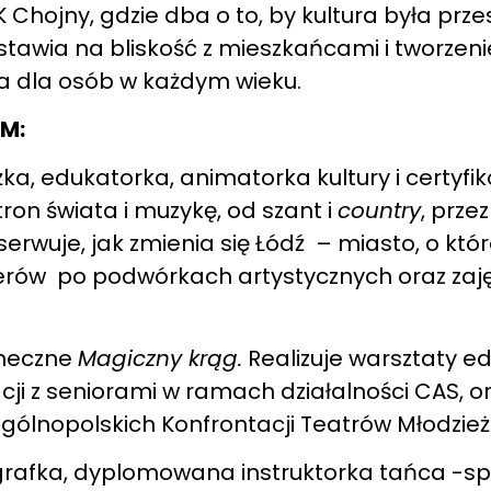
 Chojny, gdzie dba o to, by kultura była prze
stawia na bliskość z mieszkańcami i tworzeni
nia dla osób w każdym wieku.
KM:
a, edukatorka, animatorka kultury i certyfi
ron świata i muzykę, od szant i
country
, prze
uje, jak zmienia się Łódź – miasto, o którego
erów po podwórkach artystycznych oraz zaj
aneczne
Magiczny krąg.
Realizuje warsztaty ed
ji z seniorami w ramach działalności CAS, o
 Ogólnopolskich Konfrontacji Teatrów Młodzie
rafka, dyplomowana instruktorka tańca -spe