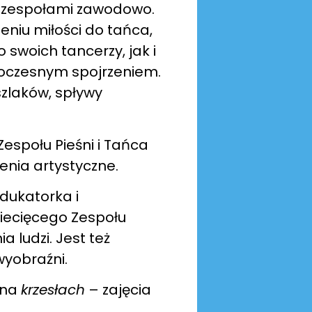
 z zespołami zawodowo.
zeniu miłości do tańca,
 swoich tancerzy, jak i
woczesnym spojrzeniem.
szlaków, spływy
espołu Pieśni i Tańca
enia artystyczne.
dukatorka i
ziecięcego Zespołu
a ludzi. Jest też
wyobraźni.
na
krzesłach
– zajęcia