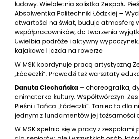
ludowy. Wieloletnia solistka Zespołu Pi
Absolwentka Politechniki Łódzkiej – Wydz
otwartości na świat, buduje atmosferę w
współpracowników, do tworzenia wyjątk
Uwielbia podróże i aktywny wypoczynek.
kajakowe i jazda na rowerze
W MSK koordynuje pracą artystyczną Zesp
„Łódeczki”. Prowadzi też warsztaty eduk
Danuta Ciechańska
– choreografka, dy
animatorka kultury. Współtwórczyni Zesp
Pieśni i Tańca „Łódeczki”. Taniec to dla 
jednym z fundamentów jej tożsamości o
W MSK spełnia się w pracy z zespołami 
dla seniorów, ale i wszystkich osób, któ