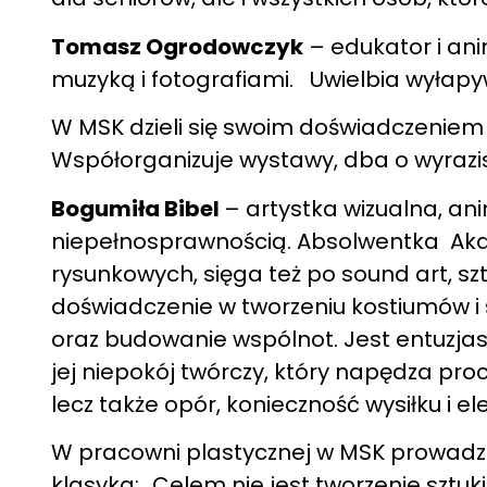
Tomasz Ogrodowczyk
– edukator i ani
muzyką i fotografiami. Uwielbia wyłapyw
W MSK dzieli się swoim doświadczeniem
Współorganizuje wystawy, dba o wyrazi
Bogumiła Bibel
– artystka wizualna, an
niepełnosprawnością. Absolwentka Akade
rysunkowych, sięga też po sound art, szt
doświadczenie w tworzeniu kostiumów i s
oraz budowanie wspólnot. Jest entuzjas
jej niepokój twórczy, który napędza proc
lecz także opór, konieczność wysiłku i e
W pracowni plastycznej w MSK prowadzi m.
klasyka: „Celem nie jest tworzenie sztuk