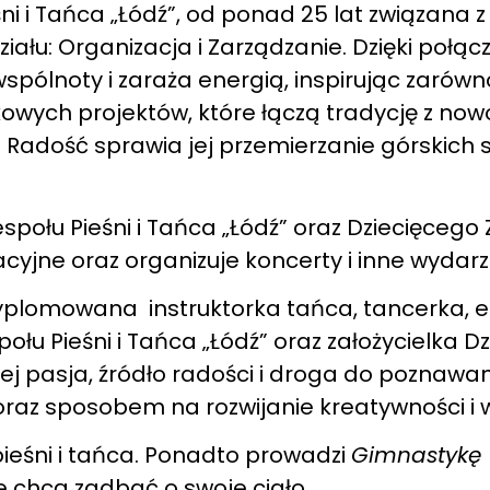
eśni i Tańca „Łódź”, od ponad 25 lat związana
iału: Organizacja i Zarządzanie. Dzięki połąc
spólnoty i zaraża energią, inspirując zarówno
owych projektów, które łączą tradycję z no
 Radość sprawia jej przemierzanie górskich 
ołu Pieśni i Tańca „Łódź” oraz Dziecięcego Z
acyjne oraz organizuje koncerty i inne wydarz
plomowana instruktorka tańca, tancerka, e
ołu Pieśni i Tańca „Łódź” oraz założycielka D
niej pasja, źródło radości i droga do poznawani
raz sposobem na rozwijanie kreatywności i 
pieśni i tańca. Ponadto prowadzi
Gimnastykę
re chcą zadbać o swoje ciało..