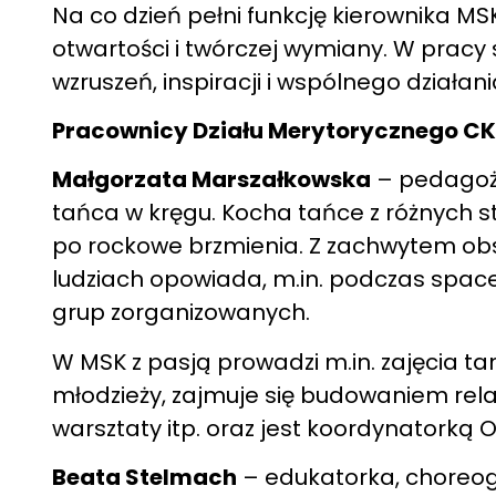
Na co dzień pełni funkcję kierownika MSK
otwartości i twórczej wymiany. W pracy 
wzruszeń, inspiracji i wspólnego działa
Pracownicy Działu Merytorycznego C
Małgorzata Marszałkowska
– pedagożk
tańca w kręgu. Kocha tańce z różnych st
po rockowe brzmienia. Z zachwytem obserw
ludziach opowiada, m.in. podczas spac
grup zorganizowanych.
W MSK z pasją prowadzi m.in. zajęcia t
młodzieży, zajmuje się budowaniem relac
warsztaty itp. oraz jest koordynatorką
Beata Stelmach
– edukatorka, choreog