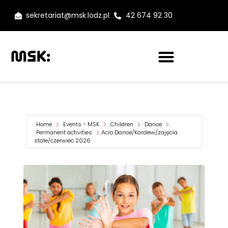
sekretariat@msk.lodz.pl
42 674 92 30
Home
Events - MSK
Children
Dance
Permanent activities
Acro Dance/Karolew/zajęcia
stałe/czerwiec 2026