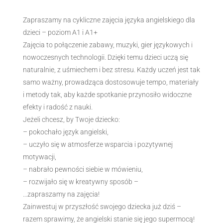
Zapraszamy na cykliczne zajęcia języka angielskiego dla
dzieci – poziom A1 i A1+
Zajęcia to połączenie zabawy, muzyki, gier językowych i
nowoczesnych technologii. Dzięki temu dzieci uczą się
naturalnie, z uśmiechem i bez stresu. Każdy uczeń jest tak
samo ważny, prowadząca dostosowuje tempo, materiały
i metody tak, aby każde spotkanie przynosiło widoczne
efekty i radość z nauki.
Jeżeli chcesz, by Twoje dziecko:
– pokochało język angielski,
– uczyło się w atmosferze wsparcia i pozytywnej
motywacji,
– nabrało pewności siebie w mówieniu,
– rozwijało się w kreatywny sposób –
…zapraszamy na zajęcia!
Zainwestuj w przyszłość swojego dziecka już dziś –
razem sprawimy, że angielski stanie się jego supermocą!