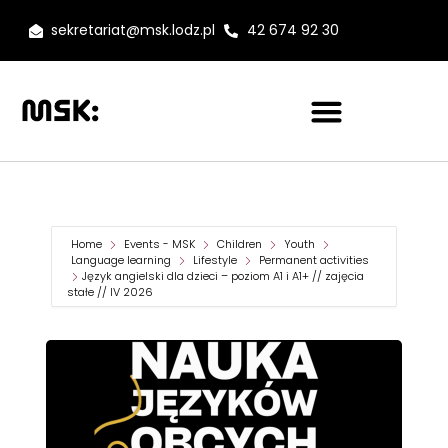
sekretariat@msk.lodz.pl
42 674 92 30
Home
Events - MSK
Children
Youth
Language learning
Lifestyle
Permanent activities
Język angielski dla dzieci – poziom A1 i A1+ // zajęcia
stałe // IV 2026