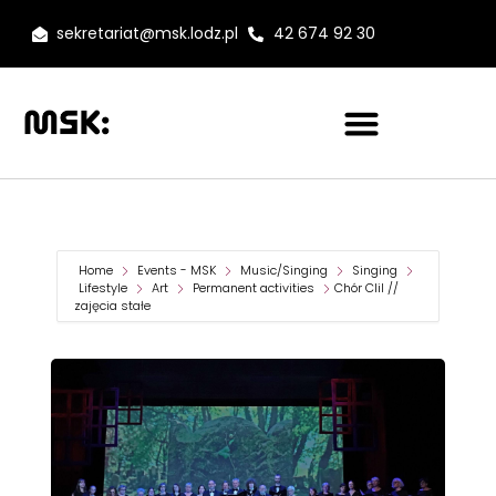
sekretariat@msk.lodz.pl
42 674 92 30
Home
Events - MSK
Music/Singing
Singing
Lifestyle
Art
Permanent activities
Chór Clil //
zajęcia stałe