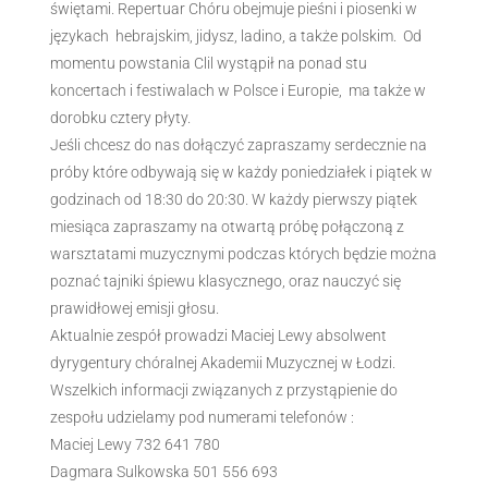
świętami. Repertuar Chóru obejmuje pieśni i piosenki w
językach hebrajskim, jidysz, ladino, a także polskim. Od
momentu powstania Clil wystąpił na ponad stu
koncertach i festiwalach w Polsce i Europie, ma także w
dorobku cztery płyty.
Jeśli chcesz do nas dołączyć zapraszamy serdecznie na
próby które odbywają się w każdy poniedziałek i piątek w
godzinach od 18:30 do 20:30. W każdy pierwszy piątek
miesiąca zapraszamy na otwartą próbę połączoną z
warsztatami muzycznymi podczas których będzie można
poznać tajniki śpiewu klasycznego, oraz nauczyć się
prawidłowej emisji głosu.
Aktualnie zespół prowadzi Maciej Lewy absolwent
dyrygentury chóralnej Akademii Muzycznej w Łodzi.
Wszelkich informacji związanych z przystąpienie do
zespołu udzielamy pod numerami telefonów :
Maciej Lewy 732 641 780
Dagmara Sulkowska 501 556 693