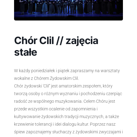
Chór Clil // zajęcia
stałe
W każdy poniedziałek i piątek zapraszamy na warsztaty
wokalne z Chórem Żydowskim Clil.
Chór żydowski 'Clil” jest amatorskim zespołem, który
tworzą osoby o różnym wyznaniu i pochodzeniu czerpiąc
radość ze wspólnego muzykowania. Celem Chóru jest
przede wszystkim ocalenie od zapomnienia i
kultywowanie żydowskich tradycji muzycznych, a także
krzewienie tolerancji i idei dialogu kultur. Poprzez nasz
śpiew zapoznajemy słuchaczy z żydowskimi zwyczajami i