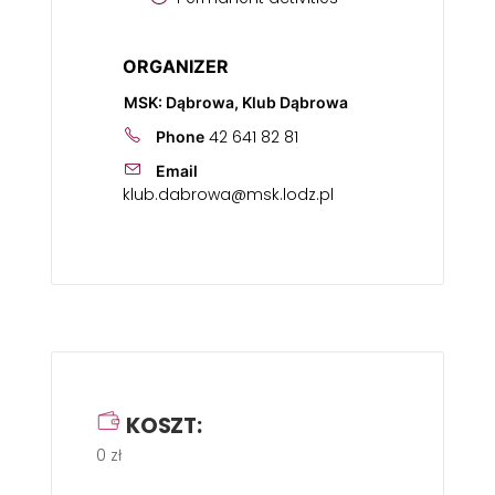
ORGANIZER
MSK: Dąbrowa, Klub Dąbrowa
42 641 82 81
Phone
Email
klub.dabrowa@msk.lodz.pl
KOSZT:
0 zł