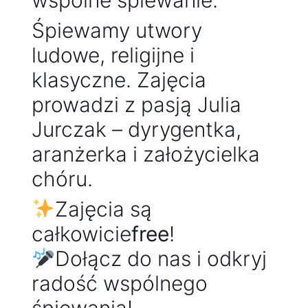
wspólne śpiewanie.
Śpiewamy utwory
ludowe, religijne i
klasyczne. Zajęcia
prowadzi z pasją Julia
Jurczak – dyrygentka,
aranżerka i założycielka
chóru.
Zajęcia są
całkowicie
free
!
Dołącz do nas i odkryj
radość wspólnego