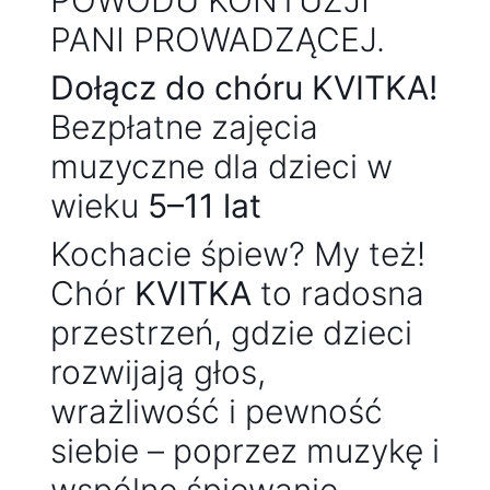
POWODU KONTUZJI
PANI PROWADZĄCEJ.
Dołącz do chóru KVITKA!
Bezpłatne zajęcia
muzyczne dla dzieci w
wieku
5–11 lat
Kochacie śpiew? My też!
Chór
KVITKA
to radosna
przestrzeń, gdzie dzieci
rozwijają głos,
wrażliwość i pewność
siebie – poprzez muzykę i