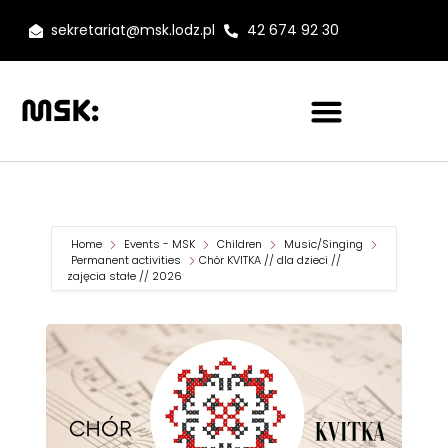
sekretariat@msk.lodz.pl
42 674 92 30
Home
Events - MSK
Children
Music/Singing
Permanent activities
Chór KVITKA // dla dzieci //
zajęcia stałe // 2026