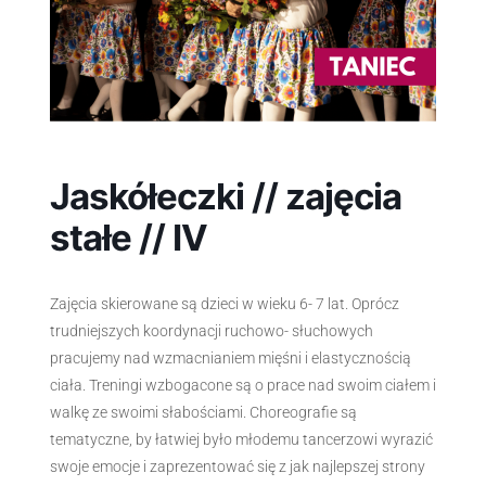
Jaskółeczki // zajęcia
stałe // IV
Zajęcia skierowane są dzieci w wieku 6- 7 lat. Oprócz
trudniejszych koordynacji ruchowo- słuchowych
pracujemy nad wzmacnianiem mięśni i elastycznością
ciała. Treningi wzbogacone są o prace nad swoim ciałem i
walkę ze swoimi słabościami. Choreografie są
tematyczne, by łatwiej było młodemu tancerzowi wyrazić
swoje emocje i zaprezentować się z jak najlepszej strony