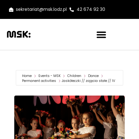
sekretariat@msk.lodz.pl
42 674 92 30
Home
Events - MSK
Children
Dance
Permanent activities
Jaskółeczki // zajęcia stałe // IV