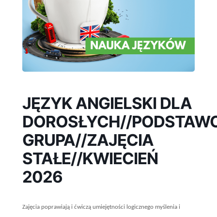
JĘZYK ANGIELSKI DLA
DOROSŁYCH//PODSTAW
GRUPA//ZAJĘCIA
STAŁE//KWIECIEŃ
2026
Zajęcia poprawiają i ćwiczą umiejętności logicznego myślenia i