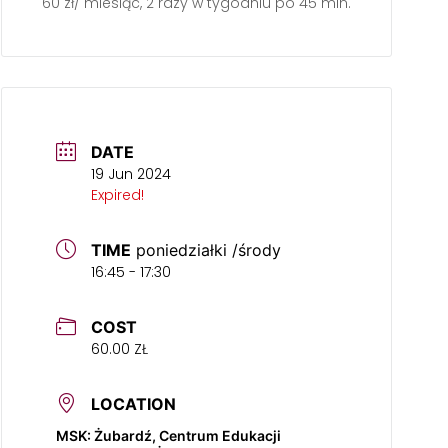
60 zł/ miesiąc, 2 razy w tygodniu po 45 min.
DATE
19 Jun 2024
Expired!
TIME
poniedziałki /środy
16:45 - 17:30
COST
60.00 ZŁ
LOCATION
MSK: Żubardź, Centrum Edukacji