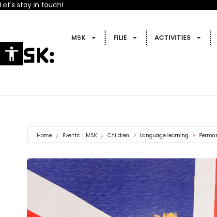
Let's stay in touch!
MSK
FILIE
ACTIVITIES
Home
Events - MSK
Children
Language learning
Perman