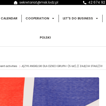
sekretariat@msk.lodz.pl
42 674 92
CALENDAR
COOPERATION
LET'S DO BUSINESS
POLSKI
ent activities
JĘZYK ANGIELSKI DLA DZIECI GRUPA I (5 lat) // ZAJĘCIA STAŁE//VI