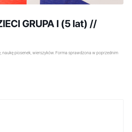
CI GRUPA I (5 lat) //
ę, naukę piosenek, wierszyków. Forma sprawdzona w poprzednim