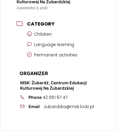
Kulturowej Na Żubardzkiej
Żubardzka 3, Łódź
CATEGORY
Children
Language learning
Permanent activities
ORGANIZER
MSK: Żubardź, Centrum Edukacji
Kulturowej Na Żubardzkiej
42 651 67 47
Phone
zubardzka@msk.lodz.pl
Email