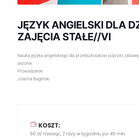
JĘZYK ANGIELSKI DLA DZIE
ZAJĘCIA STAŁE//VI
Nauka języka angielskiego dla przedszkolaków poprzez zabaw
sezonie.
Prowadzenie:
Jolanta Bagiński
KOSZT:
60 zł/ miesiąc, 2 razy w tygodniu po 45 min.