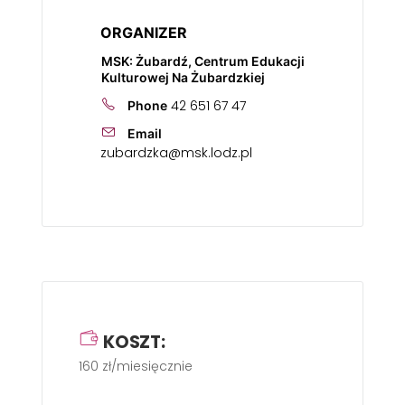
ORGANIZER
MSK: Żubardź, Centrum Edukacji
Kulturowej Na Żubardzkiej
42 651 67 47
Phone
Email
zubardzka@msk.lodz.pl
KOSZT:
160 zł/miesięcznie