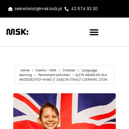
sekretariat@msk.lodz.pl
42 674 92 30
Home
Events - MSK
Children
Language
learning
Permanent activities
JĘZYK ANGIELSKI DLA
MŁODZIEŻY(13-14 lat) // ZAJĘCIA STAŁE// CZERWIEC 2026