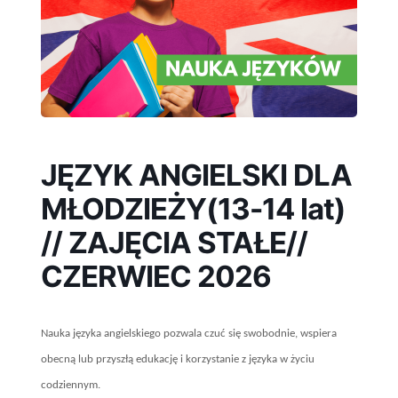
JĘZYK ANGIELSKI DLA
MŁODZIEŻY(13-14 lat)
// ZAJĘCIA STAŁE//
CZERWIEC 2026
Nauka języka angielskiego pozwala czuć się swobodnie, wspiera
obecną lub przyszłą edukację i korzystanie z języka w życiu
codziennym.