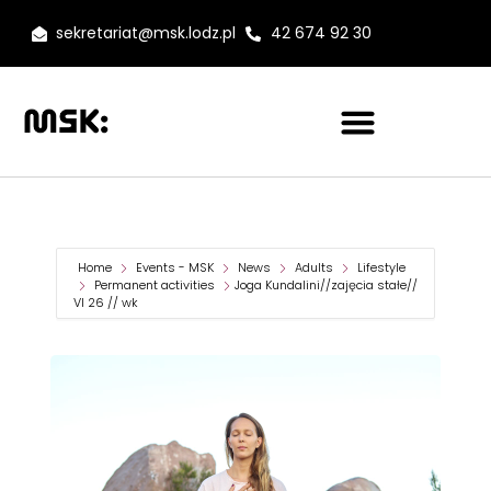
sekretariat@msk.lodz.pl
42 674 92 30
Home
Events - MSK
News
Adults
Lifestyle
Permanent activities
Joga Kundalini//zajęcia stałe//
VI 26 // wk