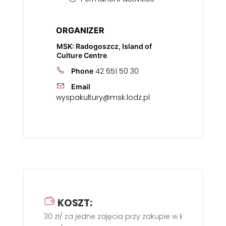
ORGANIZER
MSK: Radogoszcz, Island of
Culture Centre
42 651 50 30
Phone
Email
wyspakultury@msk.lodz.pl
KOSZT:
30 zł/ za jedne zajęcia przy zakupie w karnecie m