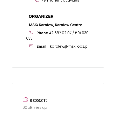
Permanent activities
ORGANIZER
MSK: Karolew, Karolew Centre
42 687 02 07 / 501 939
Phone
033
karolew@msk.lodz.pl
Email
KOSZT:
60 zł/miesiąc