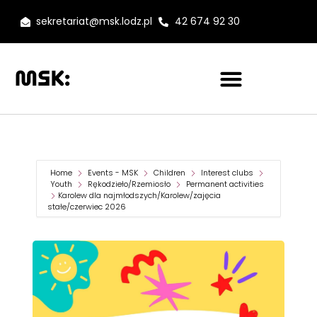
sekretariat@msk.lodz.pl
42 674 92 30
Home
Events - MSK
Children
Interest clubs
Youth
Rękodzieło/Rzemiosło
Permanent activities
Karolew dla najmłodszych/Karolew/zajęcia
stałe/czerwiec 2026