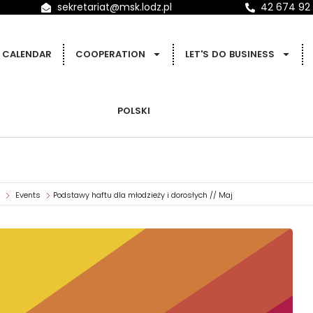
sekretariat@msk.lodz.pl
42 674 92
CALENDAR
COOPERATION
LET'S DO BUSINESS
POLSKI
Events
Podstawy haftu dla młodzieży i dorosłych // Maj