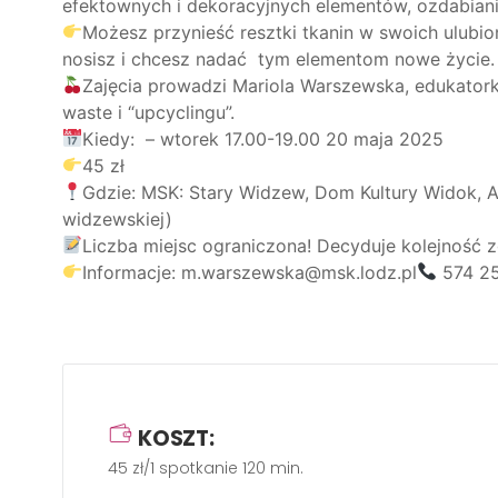
efektownych i dekoracyjnych elementów, ozdabiania 
Możesz przynieść resztki tkanin w swoich ulubio
nosisz i chcesz nadać tym elementom nowe życie.
Zajęcia prowadzi Mariola Warszewska, edukator
waste i “upcyclingu”.
Kiedy: – wtorek 17.00-19.00 20 maja 2025
45 zł
Gdzie: MSK: Stary Widzew, Dom Kultury Widok, Al
widzewskiej)
Liczba miejsc ograniczona! Decyduje kolejność z
Informacje: m.warszewska@msk.lodz.pl
574 2
KOSZT:
45 zł/1 spotkanie 120 min.