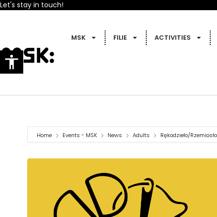
Let's stay in touch!
MSK
FILIE
ACTIVITIES
Home
Events - MSK
News
Adults
Rękodzieło/Rzemiosło