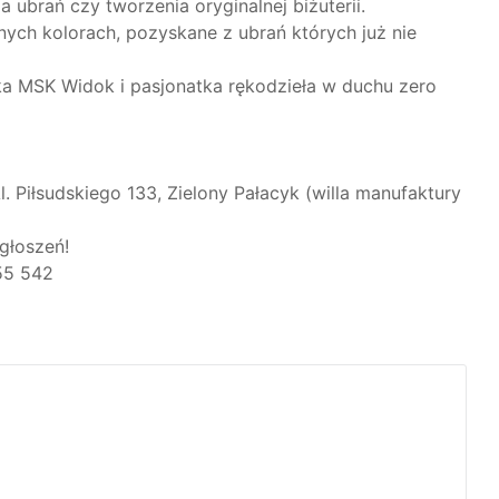
ubrań czy tworzenia oryginalnej biżuterii.
nych kolorach, pozyskane z ubrań których już nie
ka MSK Widok i pasjonatka rękodzieła w duchu zero
. Piłsudskiego 133, Zielony Pałacyk (willa manufaktury
głoszeń!
55 542