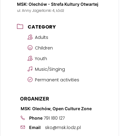
MSK: Olechów - Strefa Kultury Otwartej
ul. Anny Jagiellonki 4, Łódź
CATEGORY
Adults
Children
Youth
Music/Singing
Permanent activities
ORGANIZER
MSK: Olechów, Open Culture Zone
791 180 127
Phone
sko@msk.lodz.pl
Email