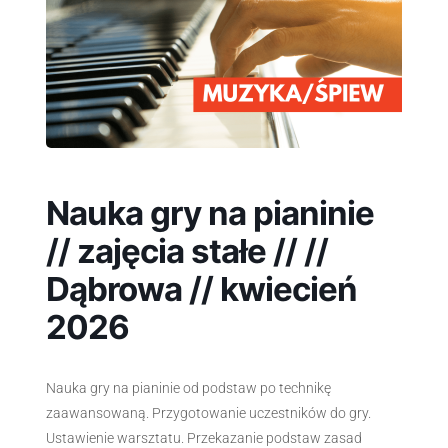
Nauka gry na pianinie
// zajęcia stałe // //
Dąbrowa // kwiecień
2026
Nauka gry na pianinie od podstaw po technikę
zaawansowaną. Przygotowanie uczestników do gry.
Ustawienie warsztatu. Przekazanie podstaw zasad