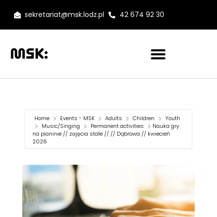
sekretariat@msk.lodz.pl
42 674 92 30
Home
Events - MSK
Adults
Children
Youth
Music/Singing
Permanent activities
Nauka gry
na pianinie // zajęcia stałe // // Dąbrowa // kwiecień
2026