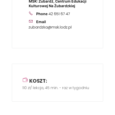
MSK: Żubardź, Centrum Edukacji
Kulturowej Na Żubardzkiej
42 651 67 47
Phone
Email
zubardzka@msk.lodz.pl
KOSZT:
110 zł/ lekcja, 45 min. - raz w tygodniu