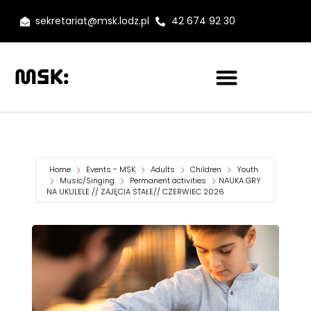
sekretariat@msk.lodz.pl
42 674 92 30
Home
Events - MSK
Adults
Children
Youth
Music/Singing
Permanent activities
NAUKA GRY
NA UKULELE // ZAJĘCIA STAŁE// CZERWIEC 2026