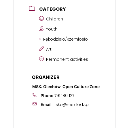
CATEGORY
Children
Youth
Rękodzieło/Rzemiosło
Art
Permanent activities
ORGANIZER
MSK: Olechów, Open Culture Zone
791 180 127
Phone
sko@msk.lodz.pl
Email