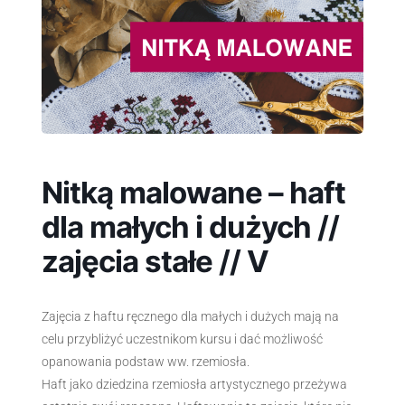
Nitką malowane – haft
dla małych i dużych //
zajęcia stałe // V
Zajęcia z haftu ręcznego dla małych i dużych mają na
celu przybliżyć uczestnikom kursu i dać możliwość
opanowania podstaw ww. rzemiosła.
Haft jako dziedzina rzemiosła artystycznego przeżywa