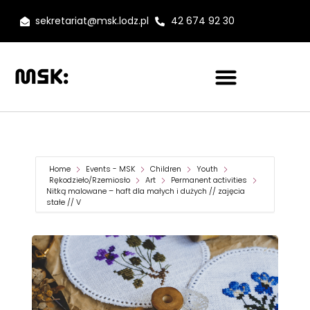
sekretariat@msk.lodz.pl
42 674 92 30
Home
Events - MSK
Children
Youth
Rękodzieło/Rzemiosło
Art
Permanent activities
Nitką malowane – haft dla małych i dużych // zajęcia
stałe // V