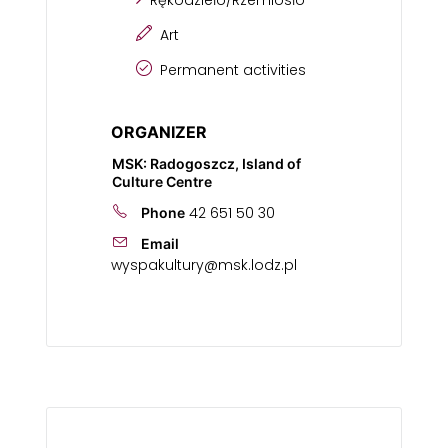
Rękodzieło/Rzemiosło
Art
Permanent activities
ORGANIZER
MSK: Radogoszcz, Island of
Culture Centre
42 651 50 30
Phone
Email
wyspakultury@msk.lodz.pl