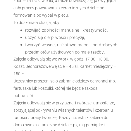
zdobienia i szkliwienia, a także dowiedzą się, jak wygląda
cały proces powstawania ceramicznych dzieł – od
formowania po wypał w piecu.
To doskonała okazja, aby:
rozwijać zdolności manualne i kreatywność,
uczyć się cierpliwości i precyzji,
tworzyć własne, unikatowe prace – od drobnych
przedmiotów użytkowych po małe rzeźby.
Zajęcia odbywają się we wtorki w godz. 17:00–18:30.
Koszt: Jednorazowe wejście – 45 zł. Karnet miesięczny –
150 zł.
Uczestnicy proszeni są o zabranie odzieży ochronnej (np.
fartuszka lub koszulki, której nie będzie szkoda
pobrudzić).
Zajęcia odbywają się w przyjaznej i twórczej atmosferze,
sprzyjającej odkrywaniu własnych talentów i czerpaniu
radości z pracy twórczej. Każdy uczestnik zabiera do
domu swoje ceramiczne dzieła – piękną pamiątkę i