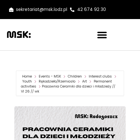
sekretariat@msk.lodz.pl
42 674 92 30
Home
Events - MSK
Children
Interest clubs
Youth
Rękodzieło/Rzemiosło
Art
Permanent
activities
Pracownia Ceramiki dla dzieci i młodzieży //
VI 26 // wk