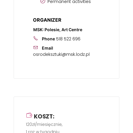
Permanent activities
ORGANIZER
MSK: Polesie, Art Centre
518 522 696
Phone
Email
osrodeksztuki@msk.lodz.pl
KOSZT:
120zł/miesięcznie,
1 raz w tygodniu