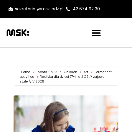
sekretariat@msk.lodz.pl
42 674 92 30
Home
Events - MSK
Children
Art
Permanent
activities
Plastyka dla dzieci (7-11 lat) OS // zajęcia
stałe // V 2026