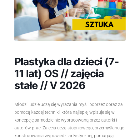
Plastyka dla dzieci (7-
11 lat) OS // zajęcia
stałe // V 2026
Młodzi ludzie uczą się wyrażania myśli poprzez obraz za
pomocą każdej techniki, która najlepiej wpisuje się w
koncepcję samodzielnie wypracowaną przez autorki i
autorów prac. Zajęcia uczą stopniowego, przemyślanego
konstruowania wypowiedzi artystycznej, pomagają