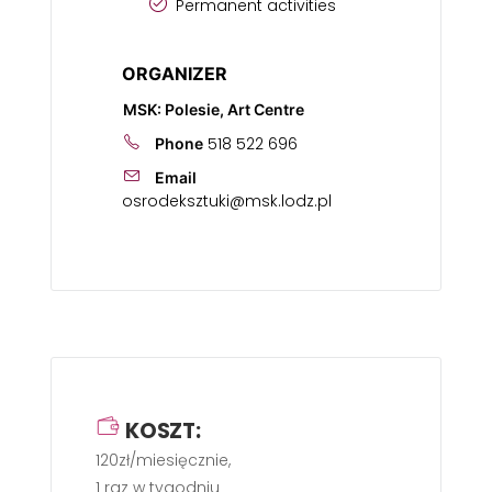
Permanent activities
ORGANIZER
MSK: Polesie, Art Centre
518 522 696
Phone
Email
osrodeksztuki@msk.lodz.pl
KOSZT:
120zł/miesięcznie,
1 raz w tygodniu