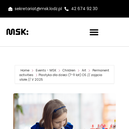
sekretariat@msk.lodz.pl
42 674 92 30
Home
Events - MSK
Children
Art
Permanent
activities
Plastyka dla dzieci (7-11 lat) OS // zajęcia
stałe // V 2025