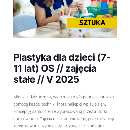
Plastyka dla dzieci (7-
11 lat) OS // zajęcia
stałe // V 2025
Młodzi ludzie uczą się wyrażania myśli poprzez obraz za
pomocą każdej techniki, która najlepiej wpisuje się w
koncepcję samodzielnie wypracowaną przez autorki i
autorów prac. Zajęcia uczą stopniowego, przemyślanego
konstruowania wypowiedzi artystycznej, pomagają