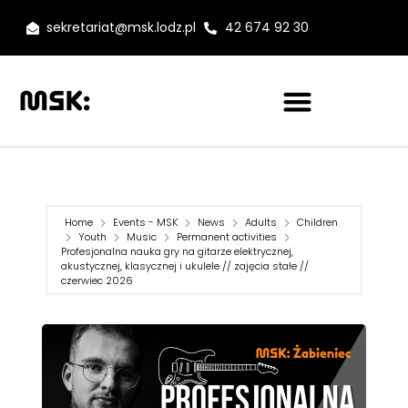
sekretariat@msk.lodz.pl
42 674 92 30
Home
Events - MSK
News
Adults
Children
Youth
Music
Permanent activities
Profesjonalna nauka gry na gitarze elektrycznej,
akustycznej, klasycznej i ukulele // zajęcia stałe //
czerwiec 2026