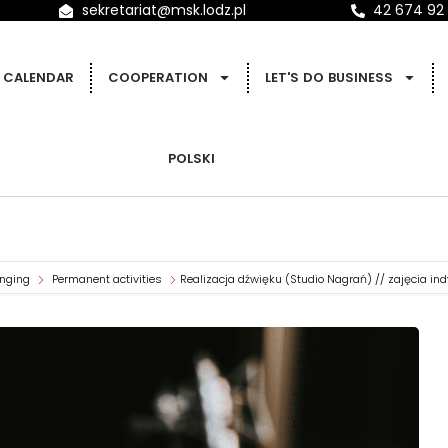
sekretariat@msk.lodz.pl
42 674 92
CALENDAR
COOPERATION
LET'S DO BUSINESS
POLSKI
nging
Permanent activities
Realizacja dźwięku (Studio Nagrań) // zajęcia in