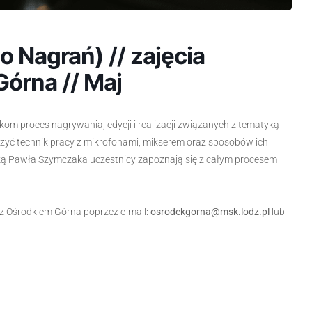
o Nagrań) // zajęcia
Górna // Maj
ikom proces nagrywania, edycji i realizacji związanych z tematyką
czyć technik pracy z mikrofonami, mikserem oraz sposobów ich
ką Pawła Szymczaka uczestnicy zapoznają się z całym procesem
z Ośrodkiem Górna poprzez e-mail:
osrodekgorna@msk.lodz.pl
lub