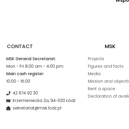
Wspól
CONTACT
MSK
MSK General Secretariat:
Projects
Mon - Fri 8:00 am - 4:00 pm
Figures and facts
Main cash register:
Media
10:00 - 15:00
Mission and objecti
Rent a space
42 674 92 30
Declaration of availa
Krzemieniecka 2a, 94-030 Łódź
sekretariat@msk.lodz.pl