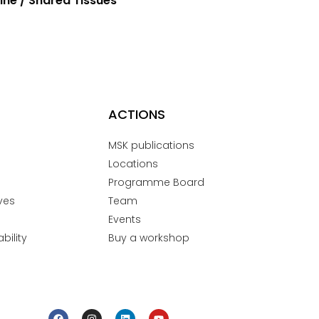
ne / Shared Tissues
ACTIONS
MSK publications
Locations
Programme Board
ves
Team
Events
bility
Buy a workshop