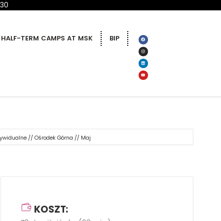
 30
HALF-TERM CAMPS AT MSK
BIP
dywidualne // Ośrodek Górna // Maj
KOSZT: