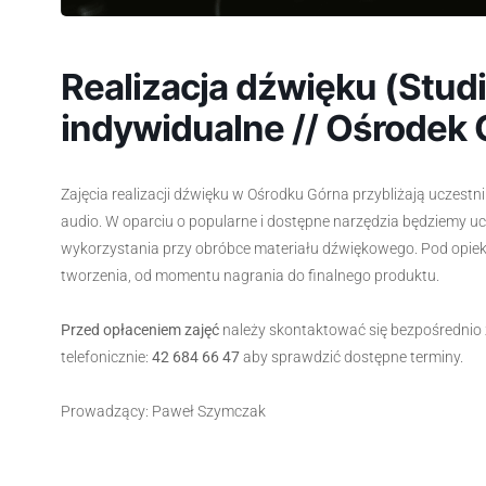
Realizacja dźwięku (Studi
indywidualne // Ośrodek 
Zajęcia realizacji dźwięku w Ośrodku Górna przybliżają uczestn
audio. W oparciu o popularne i dostępne narzędzia będziemy u
wykorzystania przy obróbce materiału dźwiękowego. Pod opie
tworzenia, od momentu nagrania do finalnego produktu.
Przed opłaceniem zajęć
należy skontaktować się bezpośrednio 
telefonicznie:
42 684 66 47
aby sprawdzić dostępne terminy.
Prowadzący: Paweł Szymczak