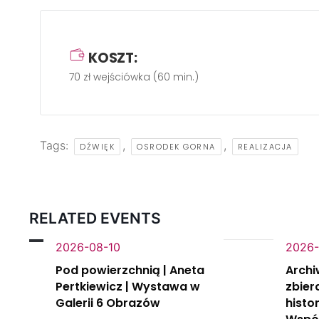
KOSZT:
70 zł wejściówka (60 min.)
Tags:
,
,
DŹWIĘK
OSRODEK GORNA
REALIZACJA
RELATED EVENTS
2026-08-10
2026-
Pod powierzchnią | Aneta
Archi
Pertkiewicz | Wystawa w
zbier
Galerii 6 Obrazów
histo