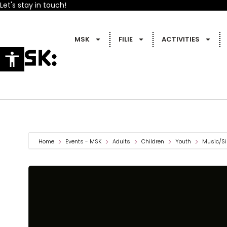
Let's stay in touch!
MSK
FILIE
ACTIVITIES
Home
Events - MSK
Adults
Children
Youth
Music/Si