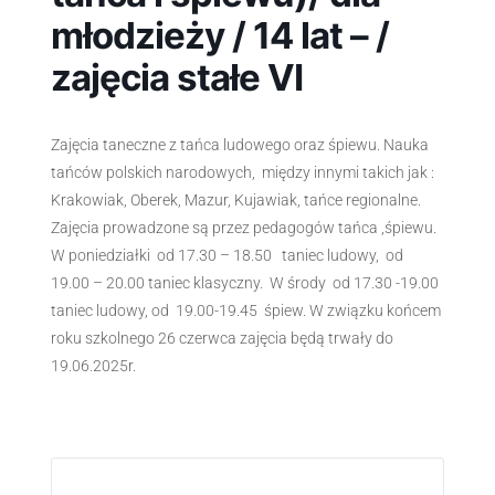
młodzieży / 14 lat – /
zajęcia stałe VI
Zajęcia taneczne z tańca ludowego oraz śpiewu. Nauka
tańców polskich narodowych, między innymi takich jak :
Krakowiak, Oberek, Mazur, Kujawiak, tańce regionalne.
Zajęcia prowadzone są przez pedagogów tańca ,śpiewu.
W poniedziałki od 17.30 – 18.50 taniec ludowy, od
19.00 – 20.00 taniec klasyczny. W środy od 17.30 -19.00
taniec ludowy, od 19.00-19.45 śpiew. W związku końcem
roku szkolnego 26 czerwca zajęcia będą trwały do
19.06.2025r.