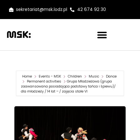
sekretariat@msk.lodz.pl
42 674 92 30
Home
Events - MSK
Children
Music
Dance
Permanent activities
Grupa Młodzieżowa (grupa
zaawansowana posiadająca podstawy tańca i śpiewu)/
dla młodzieży / 14 lat – / zajęcia stałe VI