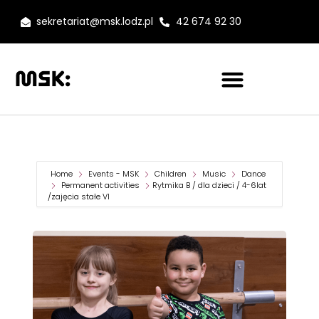
sekretariat@msk.lodz.pl
42 674 92 30
Home
Events - MSK
Children
Music
Dance
Permanent activities
Rytmika B / dla dzieci / 4-6lat
/zajęcia stałe VI