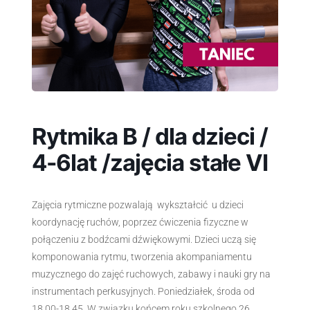
Rytmika B / dla dzieci /
4-6lat /zajęcia stałe VI
Zajęcia rytmiczne pozwalają wykształcić u dzieci
koordynację ruchów, poprzez ćwiczenia fizyczne w
połączeniu z bodźcami dźwiękowymi. Dzieci uczą się
komponowania rytmu, tworzenia akompaniamentu
muzycznego do zajęć ruchowych, zabawy i nauki gry na
instrumentach perkusyjnych. Poniedziałek, środa od
18.00-18.45. W związku końcem roku szkolnego 26