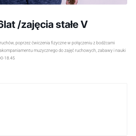
6lat /zajęcia stałe V
 ruchów, poprzez ćwiczenia fizyczne w połączeniu z bodźcami
a akompaniamentu muzycznego do zajęć ruchowych, zabawy i nauki
00-18.45