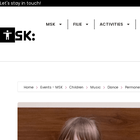
Let's stay in touch!
MSK
FILIE
ACTIVITIES
Home
Events - MSK
Children
Music
Dance
Permanen