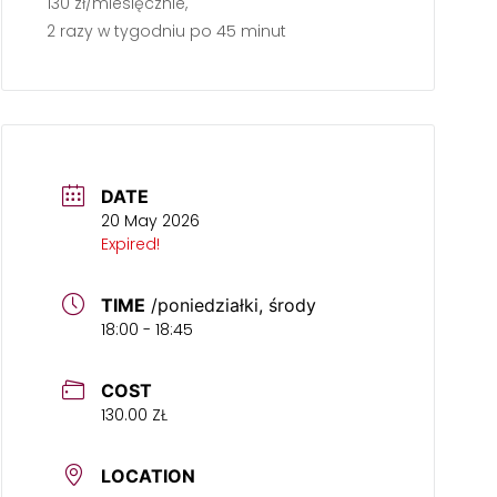
130 zł/miesięcznie,
2 razy w tygodniu po 45 minut
DATE
20 May 2026
Expired!
TIME
/poniedziałki, środy
18:00 - 18:45
COST
130.00 ZŁ
LOCATION