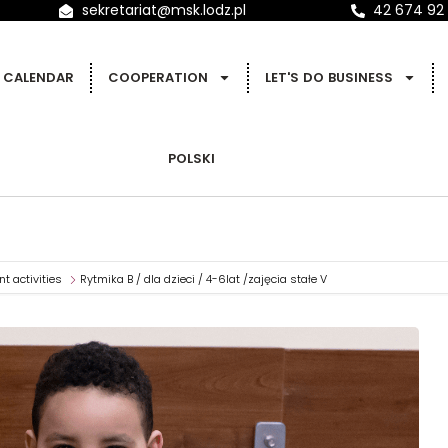
sekretariat@msk.lodz.pl
42 674 92
CALENDAR
COOPERATION
LET'S DO BUSINESS
POLSKI
t activities
Rytmika B / dla dzieci / 4-6lat /zajęcia stałe V