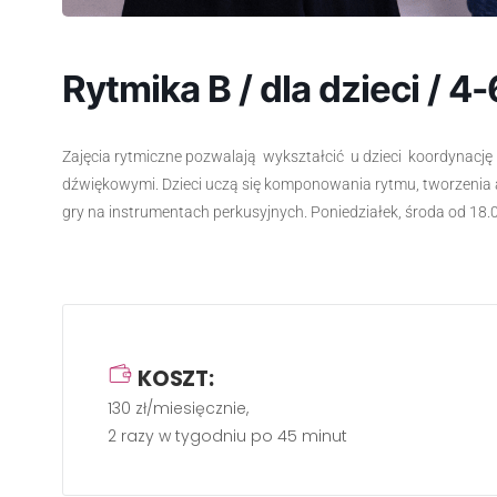
Rytmika B / dla dzieci / 4-
Zajęcia rytmiczne pozwalają wykształcić u dzieci koordynację
dźwiękowymi. Dzieci uczą się komponowania rytmu, tworzeni
gry na instrumentach perkusyjnych. Poniedziałek, środa od 18.
KOSZT:
130 zł/miesięcznie,
2 razy w tygodniu po 45 minut