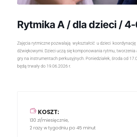
Rytmika A / dla dzieci / 4-
Zajęcia rytmiczne pozwalają wykształcić u dzieci koordynację
dźwiękowymi. Dzieci uczą się komponowania rytmu, tworzeni
gry na instrumentach perkusyjnych. Poniedziałek, środa od 17
będą trwały do 19.06.2026 r.
KOSZT:
130 zł/miesięcznie,
2 razy w tygodniu po 45 minut