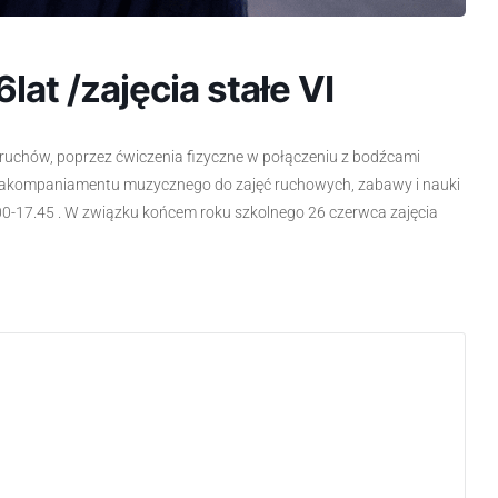
6lat /zajęcia stałe VI
 ruchów, poprzez ćwiczenia fizyczne w połączeniu z bodźcami
a akompaniamentu muzycznego do zajęć ruchowych, zabawy i nauki
.00-17.45 . W związku końcem roku szkolnego 26 czerwca zajęcia