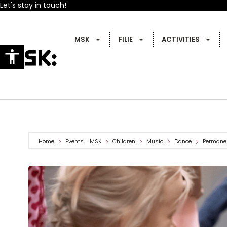
Let's stay in touch!
MSK
FILIE
ACTIVITIES
Home
Events - MSK
Children
Music
Dance
Permanen