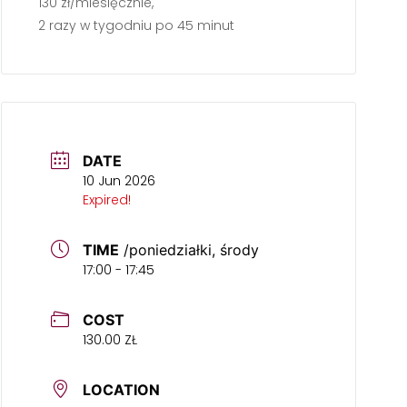
130 zł/miesięcznie,
2 razy w tygodniu po 45 minut
DATE
10 Jun 2026
Expired!
TIME
/poniedziałki, środy
17:00 - 17:45
COST
130.00 ZŁ
LOCATION