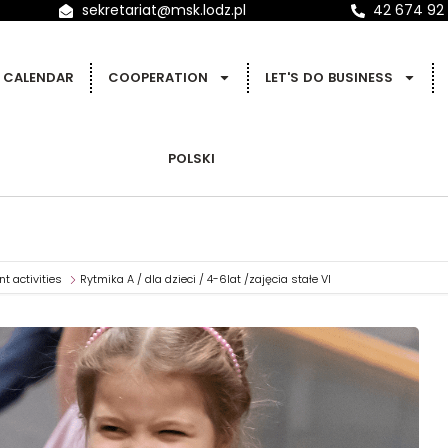
sekretariat@msk.lodz.pl
42 674 92
CALENDAR
COOPERATION
LET'S DO BUSINESS
POLSKI
t activities
Rytmika A / dla dzieci / 4-6lat /zajęcia stałe VI