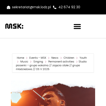
sekretariat@msk.lodz.pl
42 674 92 30
Home
Events - MSK
News
Children
Youth
Music
Singing
Permanent activities
Studio
piosenki – grupa wokalna // zajęcia stałe // grupa
młodzieżowa // OS V 2025