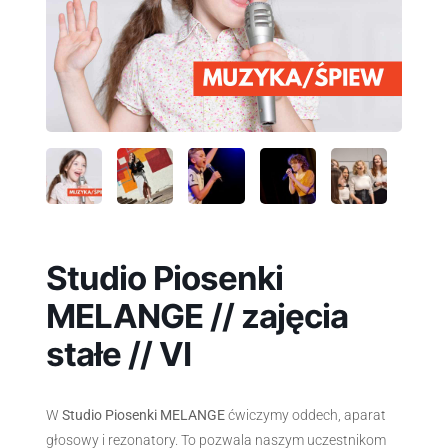
Studio Piosenki
MELANGE // zajęcia
stałe // VI
W
Studio Piosenki MELANGE
ćwiczymy oddech, aparat
głosowy i rezonatory. To pozwala naszym uczestnikom