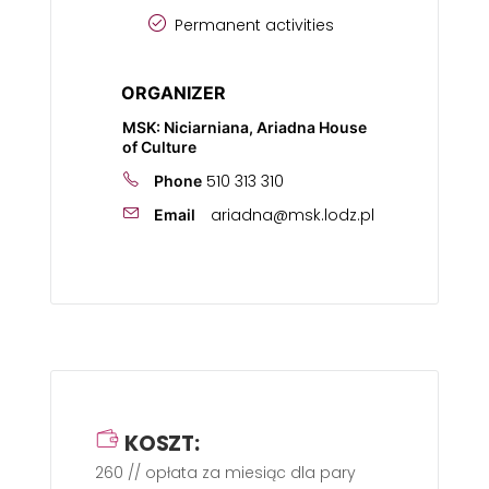
Permanent activities
ORGANIZER
MSK: Niciarniana, Ariadna House
of Culture
510 313 310
Phone
ariadna@msk.lodz.pl
Email
KOSZT:
260 // opłata za miesiąc dla pary