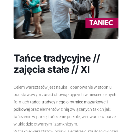
Tańce tradycyjne //
zajęcia stałe // XI
Celem warsztatów jest nauka i opanowanie w stopniu
podstawowym zasad obowiązujących w niescenicznych
formach
tańca tradycyjnego o rytmice mazurkowej i
polkowej
oraz elementów z nią związanych takich jak:
tańczenie w parze, tańczenie po kole, wirowanie w parze
w układzie otwartym i zamkniętym.
W trakcie warsztatów pojawi się także duża ilość ćwiczeń