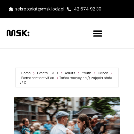
sekretariat@msk.lodz.pl
42 674 92 30
Home
Events - MSK
Adults
Youth
Dance
Permanent activities
Tańce tradycyjne // zajęcia stałe
// XI