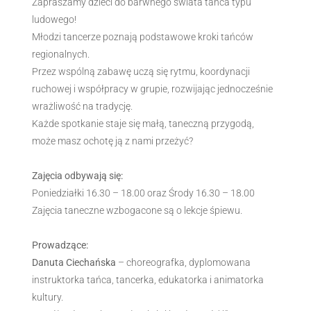
Zapraszamy dzieci do barwnego świata tańca typu
ludowego!
Młodzi tancerze poznają podstawowe kroki tańców
regionalnych.
Przez wspólną zabawę uczą się rytmu, koordynacji
ruchowej i współpracy w grupie, rozwijając jednocześnie
wrażliwość na tradycję.
Każde spotkanie staje się małą, taneczną przygodą,
może masz ochotę ją z nami przeżyć?
Zajęcia odbywają się:
Poniedziałki 16.30 – 18.00 oraz Środy 16.30 – 18.00
Zajęcia taneczne wzbogacone są o lekcje śpiewu.
Prowadzące:
Danuta Ciechańska
– choreografka, dyplomowana
instruktorka tańca, tancerka, edukatorka i animatorka
kultury.