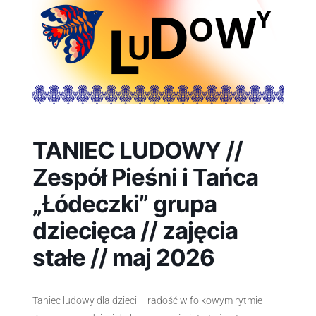
TANIEC LUDOWY //
Zespół Pieśni i Tańca
„Łódeczki” grupa
dziecięca // zajęcia
stałe // maj 2026
Taniec ludowy dla dzieci – radość w folkowym rytmie