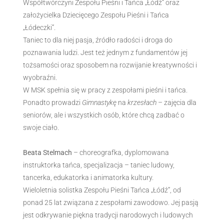
Współtwórczyni Zespołu Pieśni i Tańca „Łódź” oraz
założycielka Dziecięcego Zespołu Pieśni i Tańca
„Łódeczki”.
Taniec to dla niej pasja, źródło radości i droga do
poznawania ludzi. Jest też jednym z fundamentów jej
tożsamości oraz sposobem na rozwijanie kreatywności i
wyobraźni.
W MSK spełnia się w pracy z zespołami pieśni i tańca.
Ponadto prowadzi
Gimnastykę
na
krzesłach
– zajęcia dla
seniorów, ale i wszystkich osób, które chcą zadbać o
swoje ciało.
Beata Stelmach
– choreografka, dyplomowana
instruktorka tańca, specjalizacja – taniec ludowy,
tancerka, edukatorka i animatorka kultury.
Wieloletnia solistka Zespołu Pieśni Tańca „Łódź”, od
ponad 25 lat związana z zespołami zawodowo. Jej pasją
jest odkrywanie piękna tradycji narodowych i ludowych