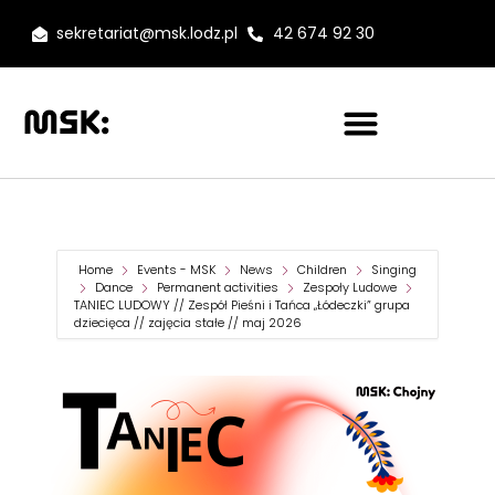
sekretariat@msk.lodz.pl
42 674 92 30
Home
Events - MSK
News
Children
Singing
Dance
Permanent activities
Zespoły Ludowe
TANIEC LUDOWY // Zespół Pieśni i Tańca „Łódeczki” grupa
dziecięca // zajęcia stałe // maj 2026