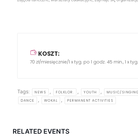
KOSZT:
70 zł/miesięcznie/1 x tyg. po 1 godz. 45 min., 1 x ty
Tags:
,
,
,
NEWS
FOLKLOR.
YOUTH
MUSIC/SINGIN
,
,
DANCE
WOKAL
PERMANENT ACTIVITIES
RELATED EVENTS