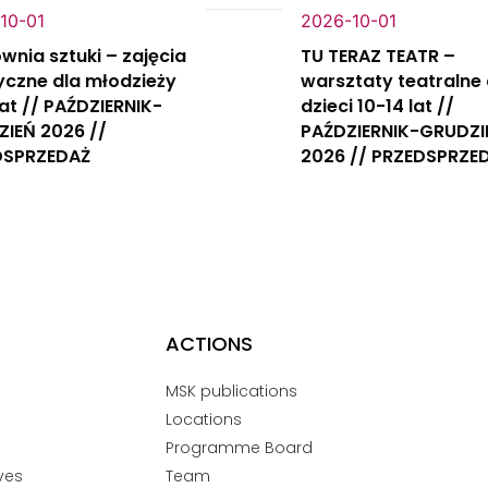
10-01
2026-10-01
wnia sztuki – zajęcia
TU TERAZ TEATR –
yczne dla młodzieży
warsztaty teatralne 
 lat // PAŹDZIERNIK-
dzieci 10-14 lat //
IEŃ 2026 //
PAŹDZIERNIK-GRUDZI
DSPRZEDAŻ
2026 // PRZEDSPRZE
ACTIONS
MSK publications
Locations
Programme Board
ves
Team