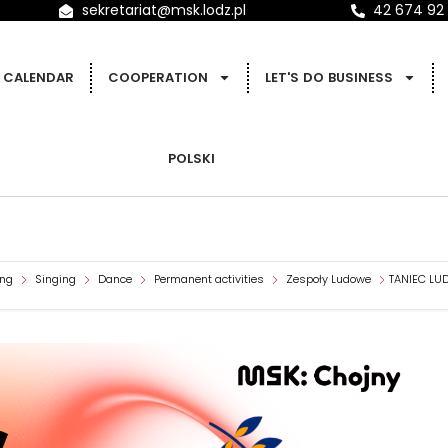
sekretariat@msk.lodz.pl
42 674 92
CALENDAR
COOPERATION
LET'S DO BUSINESS
POLSKI
ing
Singing
Dance
Permanent activities
Zespoły Ludowe
TANIEC LUD