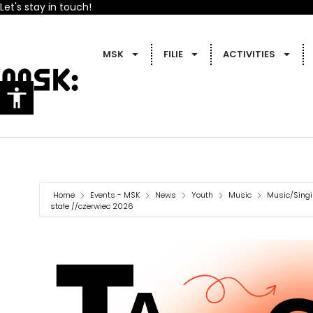
Let's stay in touch!
MSK
FILIE
ACTIVITIES
Home
Events - MSK
News
Youth
Music
Music/Sing
stałe //czerwiec 2026