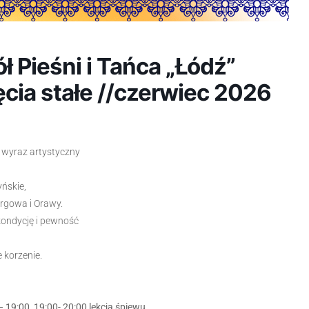
Pieśni i Tańca „Łódź”
ęcia stałe //czerwiec 2026
i wyraz artystyczny
yńskie,
urgowa i Orawy.
kondycję i pewność
 korzenie.
– 19:00, 19:00- 20:00 lekcja śpiewu.