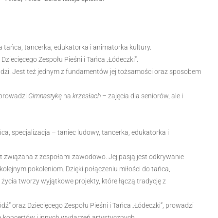
tańca, tancerka, edukatorka i animatorka kultury.
Dziecięcego Zespołu Pieśni i Tańca „Łódeczki”.
 ludzi. Jest też jednym z fundamentów jej tożsamości oraz sposobem
o prowadzi
Gimnastykę
na
krzesłach
– zajęcia dla seniorów, ale i
, specjalizacja – taniec ludowy, tancerka, edukatorka i
lat związana z zespołami zawodowo. Jej pasją jest odkrywanie
kolejnym pokoleniom. Dzięki połączeniu miłości do tańca,
ycia tworzy wyjątkowe projekty, które łączą tradycję z
ź” oraz Dziecięcego Zespołu Pieśni i Tańca „Łódeczki”, prowadzi
ją koncertów i innych wydarzeń artystycznych.