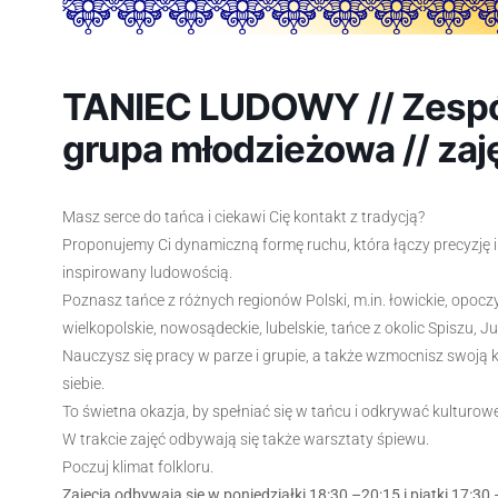
TANIEC LUDOWY // Zespół 
grupa młodzieżowa // zaj
Masz serce do tańca i ciekawi Cię kontakt z tradycją?
Proponujemy Ci dynamiczną formę ruchu, która łączy precyzję 
inspirowany ludowością.
Poznasz tańce z różnych regionów Polski, m.in. łowickie, opocz
wielkopolskie, nowosądeckie, lubelskie, tańce z okolic Spiszu, J
Nauczysz się pracy w parze i grupie, a także wzmocnisz swoją 
siebie.
To świetna okazja, by spełniać się w tańcu i odkrywać kulturowe
W trakcie zajęć odbywają się także warsztaty śpiewu.
Poczuj klimat folkloru.
Zajęcia odbywają się w poniedziałki 18:30 –20:15 i piątki 17:30 