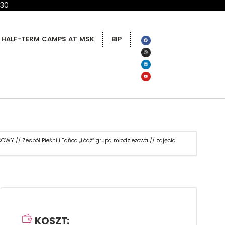
 30
HALF-TERM CAMPS AT MSK
BIP
OWY // Zespół Pieśni i Tańca „Łódź” grupa młodzieżowa // zajęcia
KOSZT: