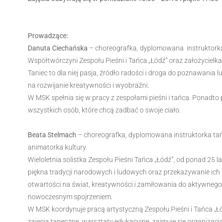
Prowadzące:
Danuta Ciechańska
– choreografka, dyplomowana instruktorka 
Współtwórczyni Zespołu Pieśni i Tańca „Łódź” oraz założycielka 
Taniec to dla niej pasja, źródło radości i droga do poznawania
na rozwijanie kreatywności i wyobraźni.
W MSK spełnia się w pracy z zespołami pieśni i tańca. Ponadt
wszystkich osób, które chcą zadbać o swoje ciało.
Beata Stelmach
– choreografka, dyplomowana instruktorka tańca
animatorka kultury.
Wieloletnia solistka Zespołu Pieśni Tańca „Łódź”, od ponad 25 
piękna tradycji narodowych i ludowych oraz przekazywanie ich 
otwartości na świat, kreatywności i zamiłowania do aktywnego ż
nowoczesnym spojrzeniem.
W MSK koordynuje pracą artystyczną Zespołu Pieśni i Tańca „Łód
zajęcia taneczne, warsztaty edukacyjne, zajmuje się organizac