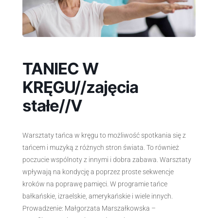
TANIEC W
KRĘGU//zajęcia
stałe//V
Warsztaty tańca w kręgu to możliwość spotkania się z
tańcem i muzyką z różnych stron świata. To również
poczucie wspólnoty z innymi i dobra zabawa. Warsztaty
wpływają na kondycję a poprzez proste sekwencje
kroków na poprawę pamięci. W programie tańce
bałkańskie, izraelskie, amerykańskie i wiele innych.
Prowadzenie: Małgorzata Marszałkowska –