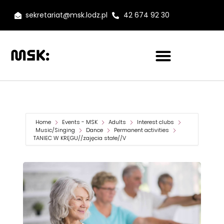
sekretariat@msk.lodz.pl
42 674 92 30
Home
Events - MSK
Adults
Interest clubs
Music/Singing
Dance
Permanent activities
TANIEC W KRĘGU//zajęcia stałe//V