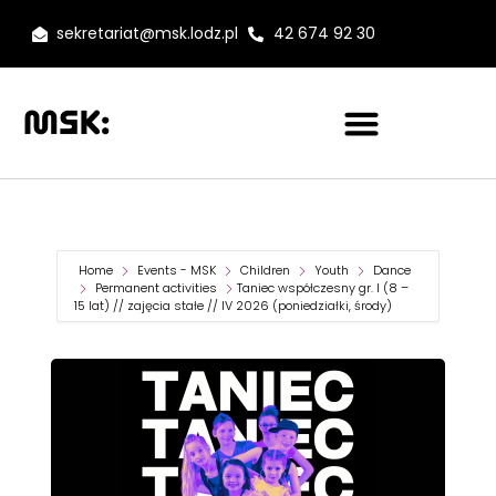
sekretariat@msk.lodz.pl
42 674 92 30
Home
Events - MSK
Children
Youth
Dance
Permanent activities
Taniec współczesny gr. I (8 –
15 lat) // zajęcia stałe // IV 2026 (poniedziałki, środy)