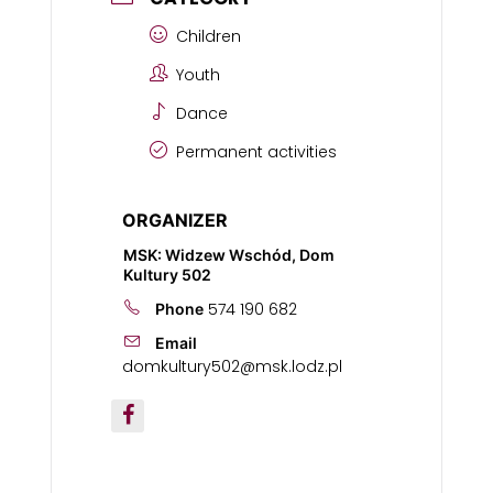
Children
Youth
Dance
Permanent activities
ORGANIZER
MSK: Widzew Wschód, Dom
Kultury 502
574 190 682
Phone
Email
domkultury502@msk.lodz.pl