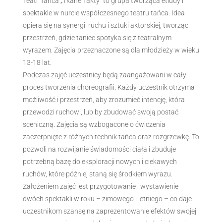
Teatr Tańca „Tkane Takty” to grupa tworząca etiudy i
spektakle w nurcie współczesnego teatru tańca. Idea
opiera się na synergii ruchu i sztuki aktorskiej, tworząc
przestrzeń, gdzie taniec spotyka się z teatralnym
wyrazem. Zajęcia przeznaczone są dla młodzieży w wieku
13-18 lat.
Podczas zajęć uczestnicy będą zaangażowani w cały
proces tworzenia choreografii. Każdy uczestnik otrzyma
możliwość i przestrzeń, aby zrozumieć intencję, która
przewodzi ruchowi, lub by zbudować swoją postać
sceniczną. Zajęcia są wzbogacone o ćwiczenia
zaczerpnięte z różnych technik tańca oraz rozgrzewkę. To
pozwoli na rozwijanie świadomości ciała i zbuduje
potrzebną bazę do eksploracji nowych i ciekawych
ruchów, które później staną się środkiem wyrazu.
Założeniem zajęć jest przygotowanie i wystawienie
dwóch spektakli w roku – zimowego i letniego – co daje
uczestnikom szansę na zaprezentowanie efektów swojej