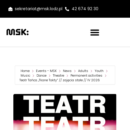
sekretariat@msk.lodz.pl
42 674 92 30
Home
Events - MSK
News
Adults
Youth
Music
Dance
Theatre
Permanent activities
Teatr Tańca „Tkane Takty” // zajęcia stałe // IV 2026