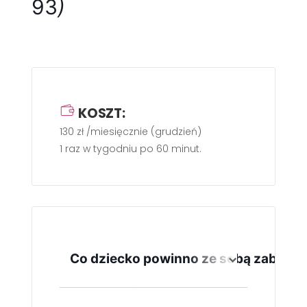
93
)
KOSZT:
130 zł /miesięcznie (grudzień)
1 raz w tygodniu po 60 minut.
Co dziecko powinno ze sobą zabrać?
Wygodny strój, wygodne buty na