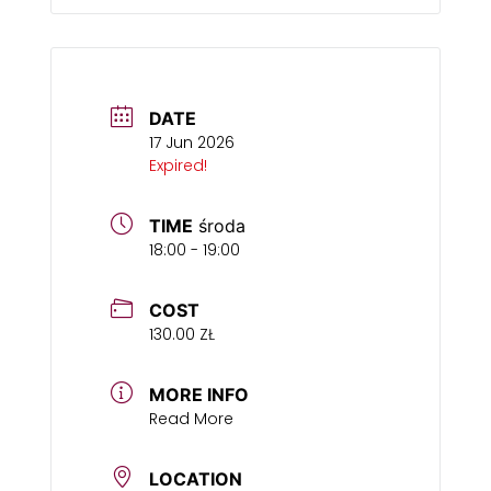
zmianę: adidasy/baletki/skarpetki
antypoślizgowe oraz butelkę
wody
DATE
17 Jun 2026
Expired!
TIME
środa
18:00 - 19:00
COST
130.00 ZŁ
MORE INFO
Read More
LOCATION