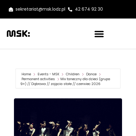
sekretariat@msk.lodz.pl
42 674 92 30
Home
Events - MSK
Children
Dance
Permanent activities
Mix taneczny dla dzieci (grupa
9+) // Dąbrowa // zajęcia stałe // czerwiec 2026