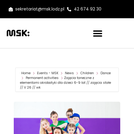
sekretariat@msk.lodz.pl
42 674 92 30
Home
Events - MSK
News
Children
Dance
Permanent activities
Zajęcia taneczne z
elementami akrobatyki dla dzieci 6-9 lat // zajęcia stałe
// V 26 // wk