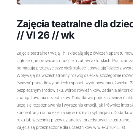
Zajęcia teatralne dla dziec
// VI 26 // wk
Zajęcia teatralne trwają 1h, składają się z ćwiczeń aparatu m
z głosem, improwizacji oraz gier i zabaw aktorskich. Podczas 
pomagają przezwyciężyć nieśmiałość i „oswajają” dzieci z wyst
Wpływają na wszechstronny rozwój dziecka, szczególnie rozwó
ćwiczyć prawidłowy oddech i sposób wydobywania dźwięku. Zaj
bezpiecznym środowisku, wśród rówieśników. Zadania aktorskie
zaangażowania uczestników. Dodatkowo podczas ćwiczeń aktors
uczą się rozpoznawania i wyrażania emocji, jak i również inter
koncentracji i odnalezienia się w rożnych sytuacjach. Dodatkow
roku lub wcześniej przewidziane jest przedstawienie teatralne.
Zajęcia są przeznaczone dla uczestników w wieku 10-15 lat.