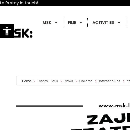
Let's stay in touch!
MSK
FILIE
ACTIVITIES
Home
Events - MSK
News
Children
Interest clubs
Y