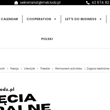
sekretariat@msk.lodz.pl
42 674 92
CALENDAR
COOPERATION
LET'S DO BUSINESS
POLSKI
outh
Poezja
Lifestyle
Theatre
Permanent activities
Zajęcia teatralne 