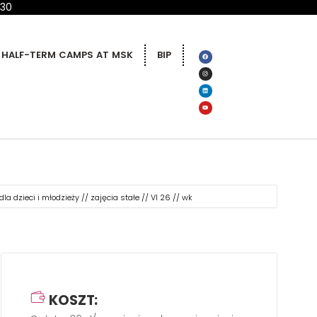
 30
HALF-TERM CAMPS AT MSK
BIP
dla dzieci i młodzieży // zajęcia stałe // VI 26 // wk
KOSZT: