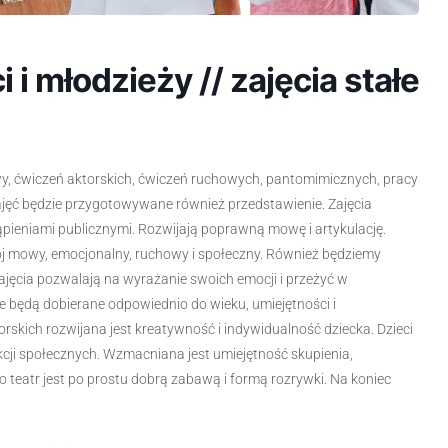
i i młodzieży // zajęcia stałe
owy, ćwiczeń aktorskich, ćwiczeń ruchowych, pantomimicznych, pracy
zajęć będzie przygotowywane również przedstawienie. Zajęcia
ąpieniami publicznymi. Rozwijają poprawną mowę i artykulację.
j mowy, emocjonalny, ruchowy i społeczny. Również będziemy
ęcia pozwalają na wyrażanie swoich emocji i przeżyć w
 będą dobierane odpowiednio do wieku, umiejętności i
kich rozwijana jest kreatywność i indywidualność dziecka. Dzieci
akcji społecznych. Wzmacniana jest umiejętność skupienia,
o teatr jest po prostu dobrą zabawą i formą rozrywki. Na koniec