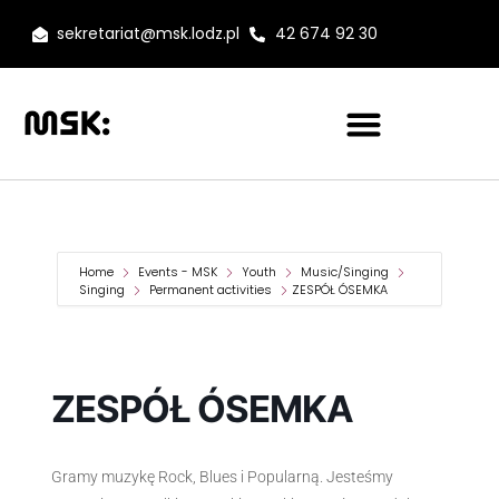
sekretariat@msk.lodz.pl
42 674 92 30
Home
Events - MSK
Youth
Music/Singing
Singing
Permanent activities
ZESPÓŁ ÓSEMKA
ZESPÓŁ ÓSEMKA
Gramy muzykę Rock, Blues i Popularną. Jesteśmy