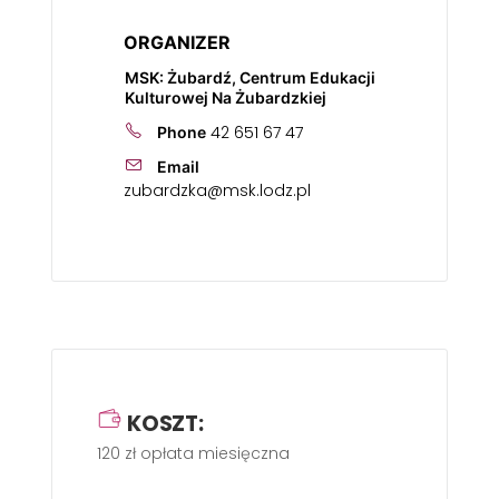
ORGANIZER
MSK: Żubardź, Centrum Edukacji
Kulturowej Na Żubardzkiej
42 651 67 47
Phone
Email
zubardzka@msk.lodz.pl
KOSZT:
120 zł opłata miesięczna