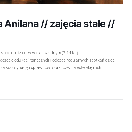
Anilana // zajęcia stałe //
owane do dzieci w wieku szkolnym (7-14 lat).
częcie edukacji tanecznej! Podczas regularnych spotkań dzieci
ją koordynację i sprawność oraz rozwiną estetykę ruchu.