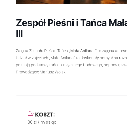
Zespół Pieśni i Tańca Mała 
III
Zajęcia Zespołu Pieśni i Tańca
„Mała Anilana ”
to zajęcia adres
Udział w zajęciach
„
Mała Anilana
”
to doskonały pomysł na rozpo
poznają podstawy tańca klasycznego i ludowego, poprawią swo
Prowadzący: Mariusz Wolski
KOSZT:
80 zł / miesiąc