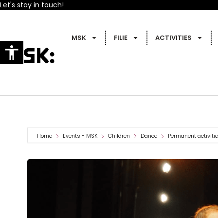
Let's stay in touch!
MSK
FILIE
ACTIVITIES
Home
Events - MSK
Children
Dance
Permanent activiti