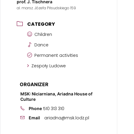
prof. J. Tischnera
al. marsz. Józefa Piłsudskiego 159
CATEGORY
Children
Dance
Permanent activities
Zespoły Ludowe
ORGANIZER
MSK: Niciarniana, Ariadna House of
Culture
510 313 310
Phone
ariadna@msk.lodz.pl
Email