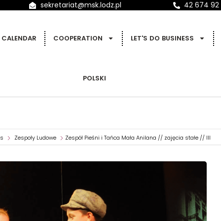
sekretariat@msk.lodz.pl
42 674 92
CALENDAR
COOPERATION
LET'S DO BUSINESS
POLSKI
es
Zespoły Ludowe
Zespół Pieśni i Tańca Mała Anilana // zajęcia stałe // III