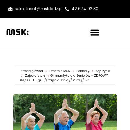
sekretariat@msk.lodz.pl
42 674 92 30
Strona główna
Events - MSK
Seniorzy
Styl życia
Zajęcia stałe
Gimnastyka dla Seniorów – ZDROWY
KRĘGOSŁUP gr. 1 // zajęcia stałe // V 26 // wk