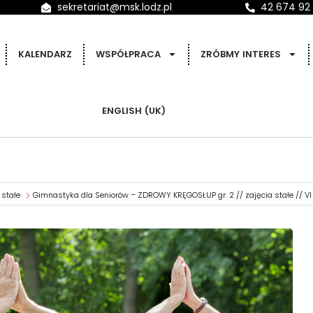
sekretariat@msk.lodz.pl
42 674 92
KALENDARZ
WSPÓŁPRACA
ZRÓBMY INTERES
ENGLISH (UK)
 stałe
Gimnastyka dla Seniorów – ZDROWY KRĘGOSŁUP gr. 2 // zajęcia stałe // VI