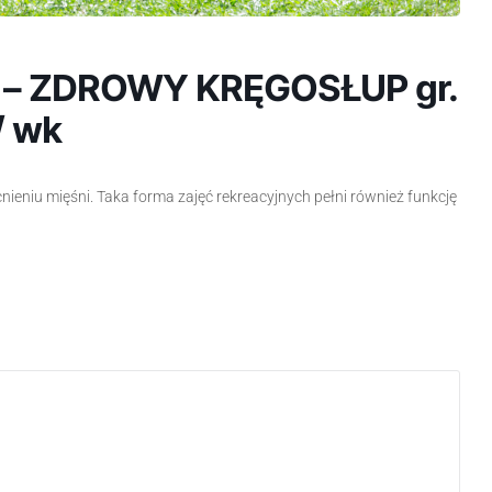
w – ZDROWY KRĘGOSŁUP gr.
// wk
eniu mięśni. Taka forma zajęć rekreacyjnych pełni również funkcję