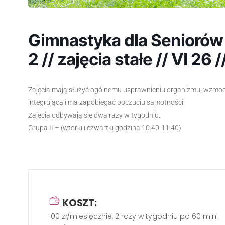
Gimnastyka dla Senioró
2 // zajęcia stałe // VI 26 
Zajęcia mają służyć ogólnemu usprawnieniu organizmu, wzmocni
integrującą i ma zapobiegać poczuciu samotności.
Zajęcia odbywają się dwa razy w tygodniu.
Grupa II – (wtorki i czwartki godzina 10:40-11:40)
KOSZT:
100 zł/miesięcznie, 2 razy w tygodniu po 60 min.