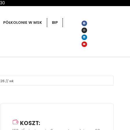
 30
PÓŁKOLONIE W MSK
BIP
 26 // wk
KOSZT: