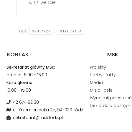
15 zł/1 wejście
Tagi:
,
SENIORZY
STYL ŻYCIA
KONTAKT
MSK
Sekretariat główny MSK:
Projekty
pn. - pt. 8:00 - 16:00
Liczby i fakty
Kasa główna:
Media
10:00 - 15:00
Misja i cele
Wynajmij przestrzeń
42 674 92 30
Deklaracja dostępn
ul. Krzemieniecka 2a, 94-030 Łódź
sekretariat@msk.lodz.pl